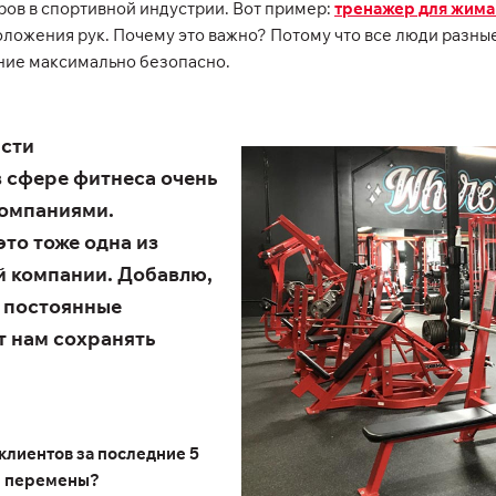
ров в спортивной индустрии. Вот пример:
тренажер для жима
оложения рук. Почему это важно? Потому что все люди разные
ние максимально безопасно.
асти
 сфере фитнеса очень
компаниями.
то тоже одна из
й компании. Добавлю,
т постоянные
т нам сохранять
клиентов за последние 5
ти перемены?