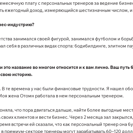
месячную плату с персональных тренеров за ведение бизнеса
ть ежегодный доход, измеряющийся шестизначным числом, и 
тнес-индустрию?
детства занимался своей фигурой, занимался футболом и борь
ал себя в различных видах спорта: бодибилдинге, элитном п
и это название во многом относится и к вам лично. Ваш путь
 свою историю.
. В те времена у нас были финансовые трудности. Я нашел об
. Моя жена Отомн работала в нем персональным тренером.
поняла, что пора двигаться дальше, найти более выгодные мес
своих клиентов и вести бизнес. Через 2 месяца зал закрылся, 
ремя встречи ей сказали, что как персональный тренер она б
мя в премиум-секторе тренеры могут зарабатывать 60–120 дол