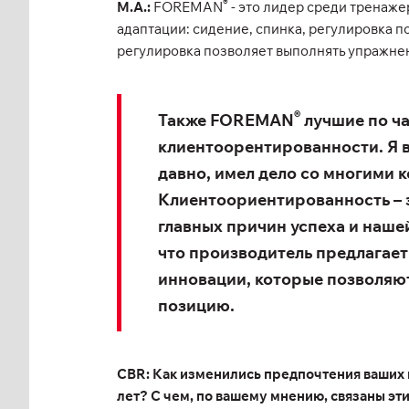
®
М.А.:
FOREMAN
- это лидер среди тренаже
адаптации: сидение, спинка, регулировка п
регулировка позволяет выполнять упражне
®
Также FOREMAN
лучшие по ч
клиентоорентированности. Я в
давно, имел дело со многими 
Клиентоориентированность – э
главных причин успеха и наше
что производитель предлагае
инновации, которые позволяю
позицию.
CBR: Как изменились предпочтения ваших 
лет? С чем, по вашему мнению, связаны э