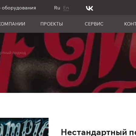
о оборудования
Ru
En
КОМПАНИИ
ПРОЕКТЫ
СЕРВИС
КОН
ртный подход
Нестандартный п