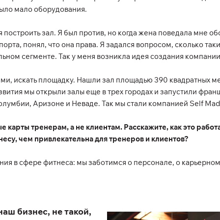
 было мало оборудования.
построить зал. Я был против, но когда жена поведала мне обо
орта, понял, что она права. Я задался вопросом, сколько таки
льном сегменте. Так у меня возникла идея создания компании
и, искать площадку. Нашли зал площадью 390 квадратных ме
ития мы открыли залы еще в трех городах и запустили франши
олумбии, Аризоне и Неваде. Так мы стали компанией Self Mad
ые карты тренерам, а не клиентам. Расскажите, как это рабо
несу, чем привлекательна для тренеров и клиентов?
ия в сфере фитнеса: мы заботимся о персонале, о карьерном
аш бизнес, не такой,