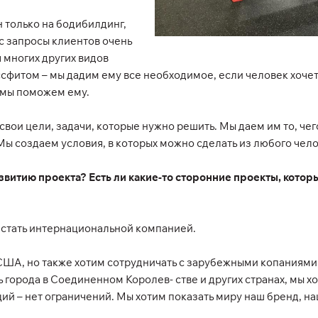
 только на бодибилдинг,
с запросы клиентов очень
я многих других видов
ссфитом – мы дадим ему все необходимое, если человек хочет 
– мы поможем ему.
 свои цели, задачи, которые нужно решить. Мы даем им то, че
Мы создаем условия, в которых можно сделать из любого чело
витию проекта? Есть ли какие-то сторонние проекты, которы
 стать интернациональной компанией.
США, но также хотим сотрудничать с зарубежными копаниями
города в Соединенном Королев- стве и других странах, мы хот
аций – нет ограничений. Мы хотим показать миру наш бренд, 