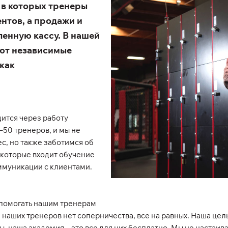
, в которых тренеры
ентов, а продажи и
енную кассу. В нашей
ют независимые
 как
дится через работу
–50 тренеров, и мы не
ес, но также заботимся об
в которые входит обучение
ммуникации с клиентами.
 помогать нашим тренерам
наших тренеров нет соперничества, все на равных. Наша цел
наша академия – это все для них бесплатно. Мы не настаивае