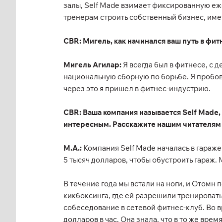
залы, Self Made взимает фиксированную еже
тренерам строить собственный бизнес, име
CBR: Мигель, как начинался ваш путь в фи
Мигель Агилар:
Я всегда был в фитнесе, с 
национальную сборную по борьбе. Я пробов
через это я пришел в фитнес-индустрию.
CBR: Ваша компания называется Self Made, 
интересным. Расскажите нашим читателям
М.А.:
Компания Self Made началась в гараже
5 тысяч долларов, чтобы обустроить гараж
В течение года мы встали на ноги, и Отомн 
кикбоксинга, где ей разрешили тренировать 
собеседование в сетевой фитнес-клуб. Во в
долларов в час. Она знала, что в то же вре