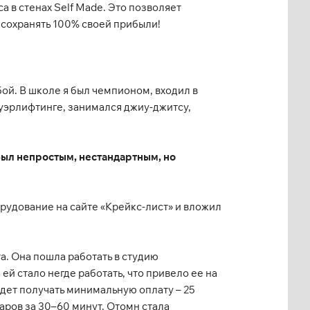
 в стенах Self Made. Это позволяет
сохранять 100% своей прибыли!
бой. В школе я был чемпионом, входил в
ауэрлифтинге, занимался джиу-джитсу,
 был непростым, нестандартным, но
орудование на сайте «Крейкс-лист» и вложил
та. Она пошла работать в студию
ей стало негде работать, что привело ее на
удет получать минимальную оплату – 25
ларов за 30–60 минут. Отомн стала