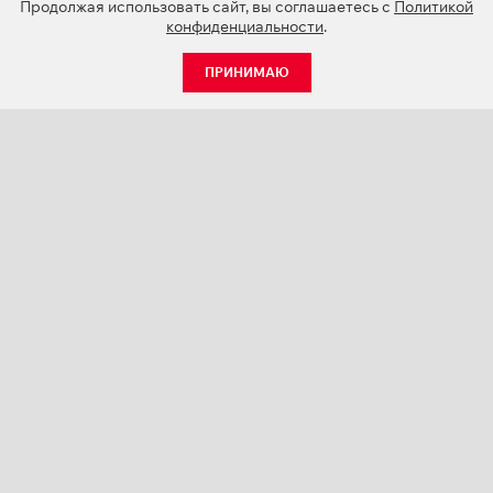
Продолжая использовать сайт, вы соглашаетесь с
Политикой
конфиденциальности
.
ПРИНИМАЮ
КАТАЛОГ
НОВОСТИ
О КОМПАНИИ
ПРОЕКТЫ
СЕРВИС
КОНТАКТЫ
КАТАЛОГИ ПРОДУКЦИИ (PDF)
ПАЛИТРЫ ЦВЕТОВ
ПЕРСОНАЛИЗАЦИЯ