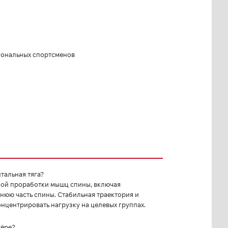
иональных спортсменов
тальная тяга?
ной проработки мышц спины, включая
юю часть спины. Стабильная траектория и
нцентрировать нагрузку на целевых группах.
жёре?