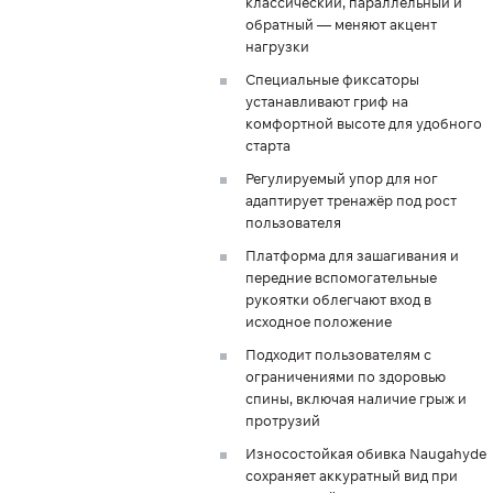
классический, параллельный и
обратный — меняют акцент
нагрузки
Специальные фиксаторы
устанавливают гриф на
комфортной высоте для удобного
старта
Регулируемый упор для ног
адаптирует тренажёр под рост
пользователя
Платформа для зашагивания и
передние вспомогательные
рукоятки облегчают вход в
исходное положение
Подходит пользователям с
ограничениями по здоровью
спины, включая наличие грыж и
протрузий
Износостойкая обивка Naugahyde
сохраняет аккуратный вид при