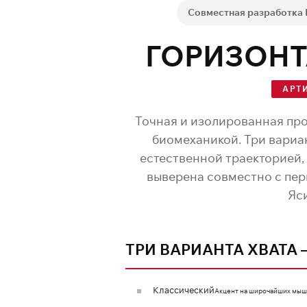
Совместная разработка
ГОРИЗОНТ
АРТИ
Точная и изолированная пр
биомеханикой. Три вариан
естественной траекторией, 
выверена совместно с пе
Яс
ТРИ ВАРИАНТА ХВАТА 
Классический
Акцент на широчайших мышц