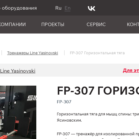
о оборудования
Ru
En
КОМПАНИИ
ПРОЕКТЫ
СЕРВИС
КОН
Тренажеры Line Yasinovski
FP-307 Горизонтальная тяга
Для э
ine Yasinovski
FP-307 ГОРИ
FP-307
Горизонтальная тяга для мышц спины: три х
Ясиновским.
FP-307 — тренажёр для изолированной п