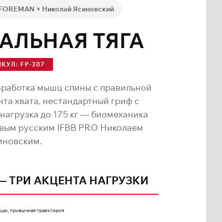
 FOREMAN × Николай Ясиновский
АЛЬНАЯ ТЯГА
КУЛ: FP-307
оработка мышц спины с правильной
та хвата, нестандартный гриф с
нагрузка до 175 кг — биомеханика
рвым русским IFBB PRO Николаем
иновским.
— ТРИ АКЦЕНТА НАГРУЗКИ
ах, привычная траектория