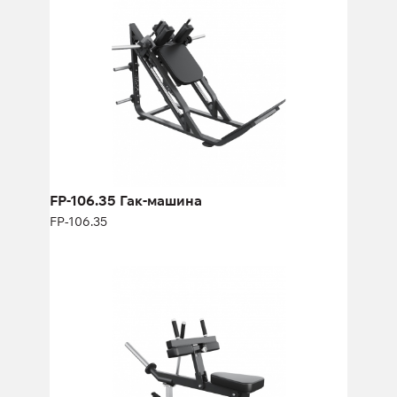
Длина:
210 см
Высота:
116 см
Ширина:
172 см
FP-106.35 Гак-машина
FP-106.35
FP-111 Икроножные сидя
FP-111