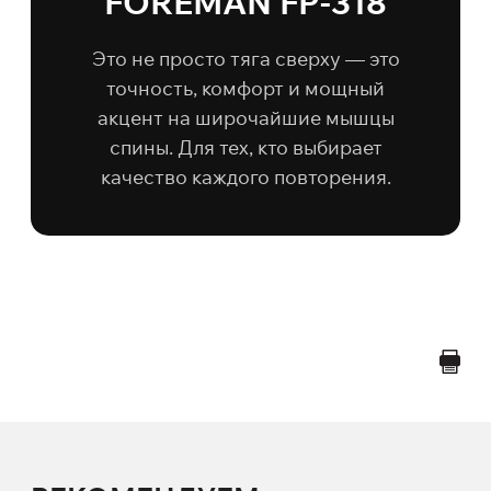
FOREMAN FP-318
Это не просто тяга сверху — это
точность, комфорт и мощный
акцент на широчайшие мышцы
спины. Для тех, кто выбирает
качество каждого повторения.