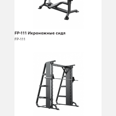
Длина:
138 см
Высота:
58 см
Ширина:
78 см
FP-111 Икроножные сидя
FP-111
FP-804 Машина смита прямая
FP-804
Длина:
222 см
Высота:
206 см
Ширина:
140 см