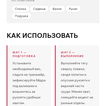
РЕГУЛИРОВКИ
Спинка
Сиденье
Валик
Рычаг
Подушка
КАК ИСПОЛЬЗОВАТЬ
ШАГ 1 —
ШАГ 2 —
ПОДГОТОВКА
ВЫПОЛНЕНИЕ
Установите
Выполняйте тягу
необходимый вес,
сверху плавно,
сядьте на тренажёр,
сводя лопатки и
зафиксируйте бёдра
опуская рукояти к
под валиками и
верхней части
возьмитесь за
груди. Меняя хват,
рукояти удобным
смещайте акцент на
хватом.
разные отделы