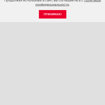
Продолжая использовать сайт, вы соглашаетесь с
Политикой
конфиденциальности
.
ПРИНИМАЮ
КАТАЛОГ
НОВОСТИ
О КОМПАНИИ
ПРОЕКТЫ
СЕРВИС
КОНТАКТЫ
КАТАЛОГИ ПРОДУКЦИИ (PDF)
ПАЛИТРЫ ЦВЕТОВ
ПЕРСОНАЛИЗАЦИЯ