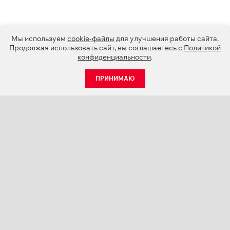
Мы используем
cookie-файлы
для улучшения работы сайта.
Продолжая использовать сайт, вы соглашаетесь с
Политикой
конфиденциальности
.
ПРИНИМАЮ
КАТАЛОГ
НОВОСТИ
О КОМПАНИИ
ПРОЕКТЫ
СЕРВИС
КОНТАКТЫ
КАТАЛОГИ ПРОДУКЦИИ (PDF)