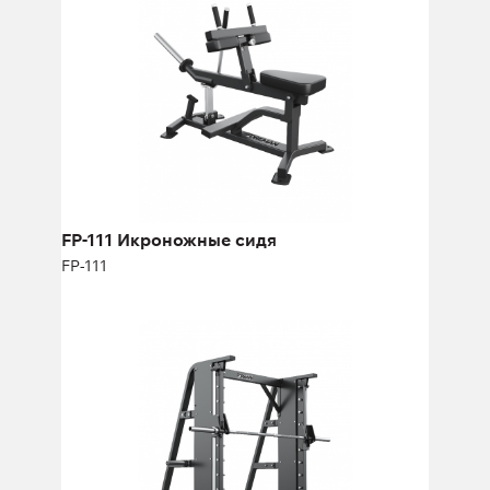
Длина:
138 см
Высота:
58 см
Ширина:
78 см
FP-111 Икроножные сидя
FP-111
FP-804 Машина смита прямая
FP-804
Длина:
222 см