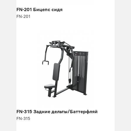
Кол-во плит:
18
FN-201 Бицепс сидя
FN-201
FN-315 Задние дельты/Баттерфляй
FN-315
Длина:
157 см
Высота:
195 см
Ширина:
130 см
Масса плит:
95 кг
Кол-во плит:
21
FN-315 Задние дельты/Баттерфляй
FN-315