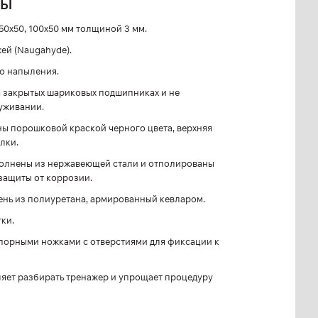
ЛЫ
50х50, 100х50 мм толщиной 3 мм.
ей (Naugahyde).
о напыления.
 закрытых шариковых подшипниках и не
уживании.
ы порошковой краской черного цвета, верхняя
лки.
олнены из нержавеющей стали и отполированы
 защиты от коррозии.
мень из полиуретана, армированный кевларом.
ки.
порными ножками с отверстиями для фиксации к
яет разбирать тренажер и упрощает процедуру