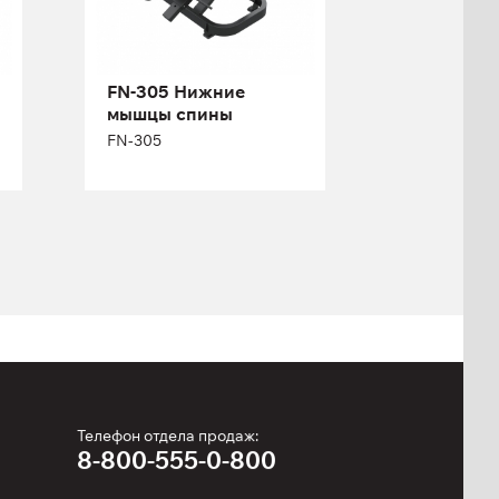
Длина:
118 см
Высота:
149 см
FN-305 Нижние
Ширина:
101 см
мышцы спины
Масса плит:
95 кг
FN-305
Кол-во плит:
21
Телефон отдела продаж:
8-800-555-0-800