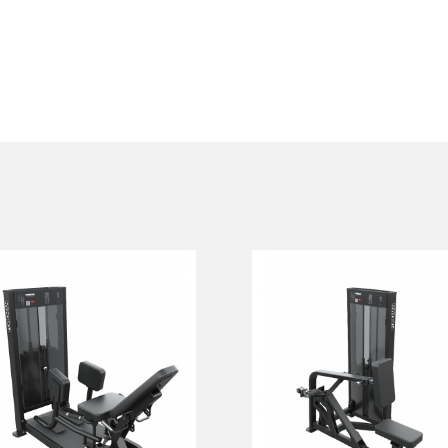
FN-121
FN-303 Гребная
Отводящие ног
тяга с упором на
грудь
FN-121
FN-303