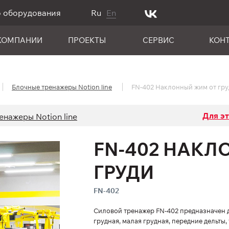
о оборудования
Ru
En
КОМПАНИИ
ПРОЕКТЫ
СЕРВИС
КОН
Блочные тренажеры Notion line
FN-402 Наклонный жим от гру
Для э
енажеры Notion line
FN-402 НАКЛ
ГРУДИ
FN-402
Силовой тренажер FN-402 предназначен 
грудная, малая грудная, передние дельты,