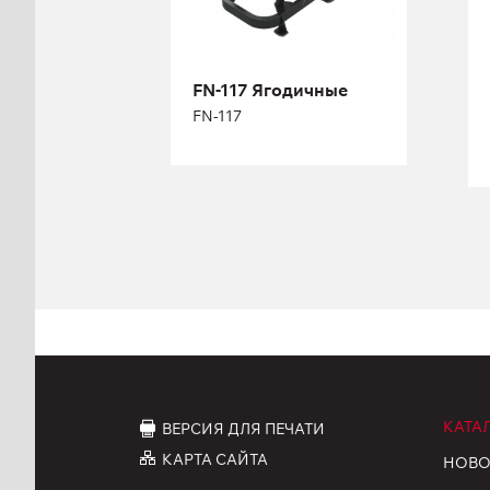
Высота:
137 см
Ширина:
122 см
Масса плит:
68 кг
FN-117 Ягодичные
Кол-во плит:
15
FN-117
КАТА
ВЕРСИЯ ДЛЯ ПЕЧАТИ
КАРТА САЙТА
НОВО