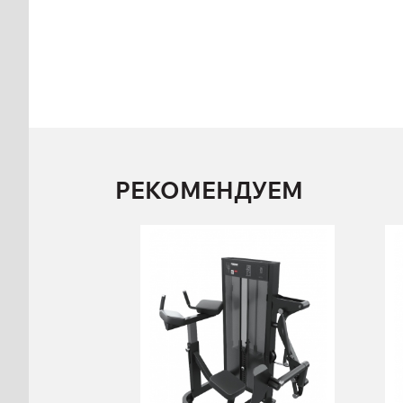
РЕКОМЕНДУЕМ
FN-117
Ягодичные
FN-117
Длина:
82 см