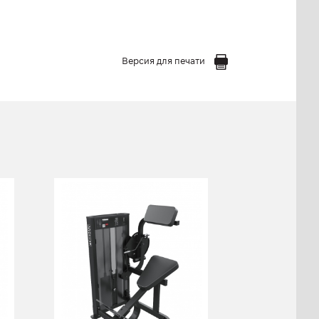
Версия для печати
FN-305 Нижние
мышцы спины
FN-305