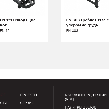
Длина:
104 см
FN-121 Отводящие
FN-303 Гребная тяга с
Высота:
159 см
ног
упором на грудь
Ширина:
150 см
FN-121
FN-303
Масса плит:
141 кг
Длина:
70 см
Кол-во плит:
31
Высота:
137 см
Ширина:
130 см
Масса плит:
95 кг
Кол-во плит:
21
ЛОГ
ПРОЕКТЫ
КАТАЛОГИ ПРОДУКЦИИ
(PDF)
СТИ
СЕРВИС
ПАЛИТРЫ ЦВЕТОВ