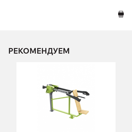
РЕКОМЕНДУЕМ
FO-05 Жим от плеч
FO-05
Длина:
228 см
Высота:
138 см
Ширина:
92 см