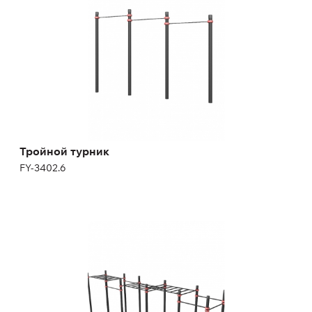
Длина:
270 см
Высота:
260 см
Тройной турник
FY-3402.6
Классический трехуровневый рукоход с
турниками
FY-2829.5.12