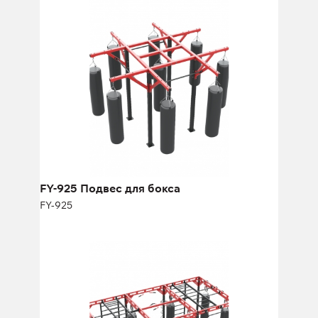
FY-925 Подвес для бокса
FY-925
Длина:
350 см
Высота:
275 см
Ширина:
350 см
FY-925 Подвес для бокса
FY-925
FY-978 Подвес
многофункциональный для бокса
FY-978
Длина:
600 см