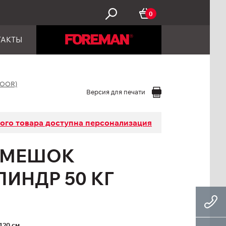
0
ТАКТЫ
DOOR)
Версия для печати
того товара доступна персонализация
 МЕШОК
ИНДР 50 КГ
120 см