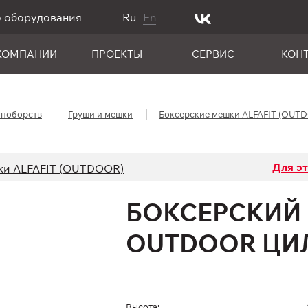
о оборудования
Ru
En
КОМПАНИИ
ПРОЕКТЫ
СЕРВИС
КОН
иноборств
Груши и мешки
Боксерские мешки ALFAFIT (OUT
Для э
ки ALFAFIT (OUTDOOR)
БОКСЕРСКИЙ
OUTDOOR ЦИЛ
Высота: