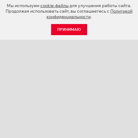
Мы используем
cookie-файлы
для улучшения работы сайта.
Продолжая использовать сайт, вы соглашаетесь с
Политикой
конфиденциальности
.
ПРИНИМАЮ
КАТАЛОГ
НОВОСТИ
О КОМПАНИИ
ПРОЕКТЫ
СЕРВИС
КОНТАКТЫ
КАТАЛОГИ ПРОДУКЦИИ (PDF)
ПАЛИТРЫ ЦВЕТОВ
ПЕРСОНАЛИЗАЦИЯ