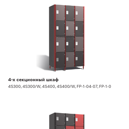
4-х секционный шкаф
4S300, 4S300/W, 4S400, 4S400/W, FP-1-04-07, FP-1-0
Дополнительные опции
декоративная торцевая панель в цвет дверей
замок на выбор, номерок входит в стоимость замка
(определенные виды замков и номерков не включены в
стоимость изделия, могут потребоваться дополнительные
материалы для адаптации, уточняйте у менеджера)
Высота:
180 (+20) см
Ширина:
30 (40) см
4-х секционный шкаф
4S300, 4S300/W, 4S400, 4S400/W, FP-1-04-07, FP-1-0
5-ти секционный шкаф
5S300, 5S300/W, FP-1-04-09, FP-1-04-10