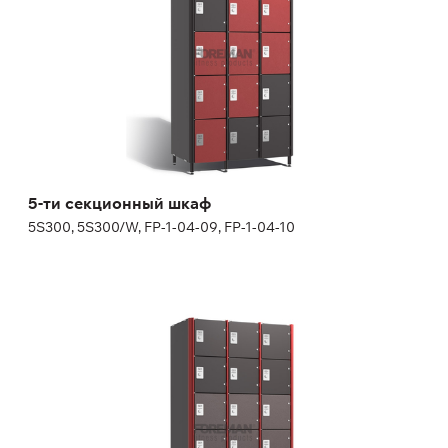
Дополнительные опции
декоративная торцевая панель в цвет дверей
замок на выбор, номерок входит в стоимость замка
(определенные виды замков и номерков не включены в
стоимость изделия, могут потребоваться дополнительные
материалы для адаптации, уточняйте у менеджера)
Высота:
180 (+20) см
Ширина:
30 см
5-ти секционный шкаф
5S300, 5S300/W, FP-1-04-09, FP-1-04-10
6-ти секционный шкаф
6S300, 6S300/W, FP-1-04-11, FP-1-04-12
Дополнительные опции
side panel matching the door color
lock (a few models for your choice), number plate is included
in lock price