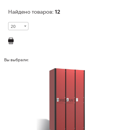
Найдено товаров:
12
20
Вы выбрали:
1-но секционный шкаф
1S300, 1S300B, 1S300/W, 1S300B/W, 1S400, 1S400B, 1
Высота:
180 (+20) см
Ширина:
30 (40) см