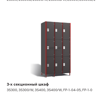
3-х секционный шкаф
3S300, 3S300/W, 3S400, 3S400/W, FP-1-04-05, FP-1-0
Дополнительные опции
декоративная торцевая панель в цвет дверей
замок на выбор, номерок входит в стоимость замка
(определенные виды замков и номерков не включены в
стоимость изделия, могут потребоваться дополнительные
материалы для адаптации, уточняйте у менеджера)
Высота:
180 (+20) см
Ширина:
30 (40) см
3-х секционный шкаф
3S300, 3S300/W, 3S400, 3S400/W, FP-1-04-05, FP-1-0