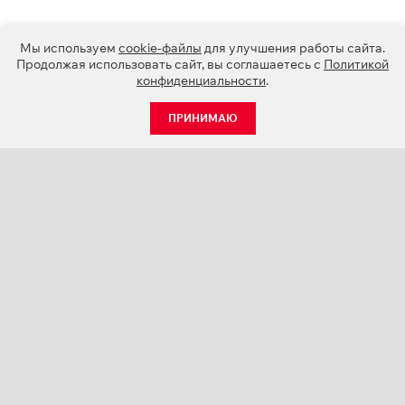
Мы используем
cookie-файлы
для улучшения работы сайта.
Продолжая использовать сайт, вы соглашаетесь с
Политикой
конфиденциальности
.
ПРИНИМАЮ
КАТАЛОГ
НОВОСТИ
О КОМПАНИИ
ПРОЕКТЫ
СЕРВИС
КОНТАКТЫ
КАТАЛОГИ ПРОДУКЦИИ (PDF)
ПАЛИТРЫ ЦВЕТОВ