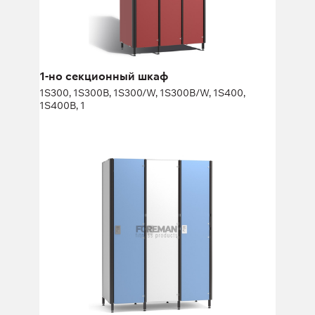
Высота:
180 (+20) см
Ширина:
30 (40) см
1-но секционный шкаф
1S300, 1S300B, 1S300/W, 1S300B/W, 1S400,
1S400B, 1
Шкаф для маломобильных групп
населения
FP-1-04-15
Высота:
170 см