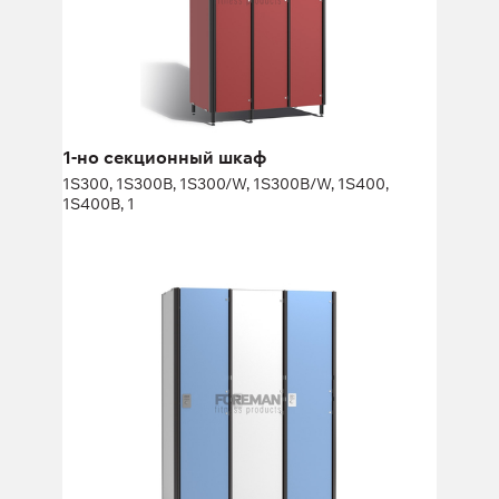
Высота:
180 (+20) см
Ширина:
30 (40) см
1-но секционный шкаф
1S300, 1S300B, 1S300/W, 1S300B/W, 1S400,
1S400B, 1
Шкаф для маломобильных групп
населения
FP-1-04-15