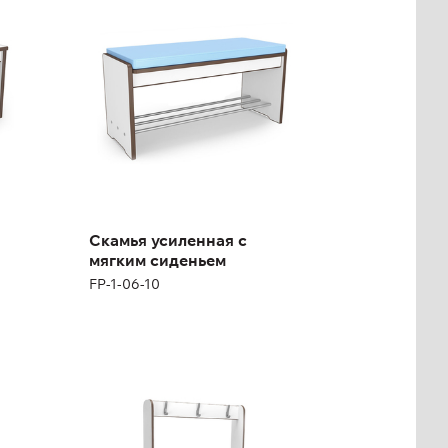
FP-1-06-10
Высота:
43 см
Ширина:
104 см
Скамья усиленная с
мягким сиденьем
FP-1-06-10
Скамья усиленная с
вешалкой
двухсторонняя
FP-1-06-09