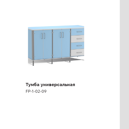
Тумба универсальная
FP-1-02-09
Высота:
85 см
Ширина:
150 см
Тумба универсальная
FP-1-02-09
Скамья усиленная с
мягким сиденьем