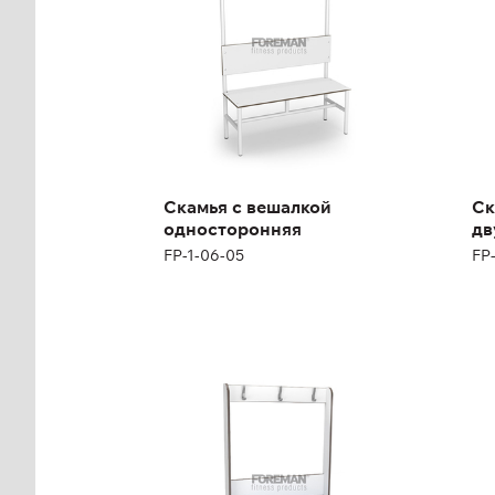
Высота:
47 см (+123 см)
Выс
см
Ширина:
100 см
Ши
Скамья с вешалкой
Ск
односторонняя
дв
FP-1-06-05
FP
Скамья усиленная с
Ск
вешалкой и мягким
ве
сиденьем
си
односторонняя
дв
FP-1-06-11
FP-