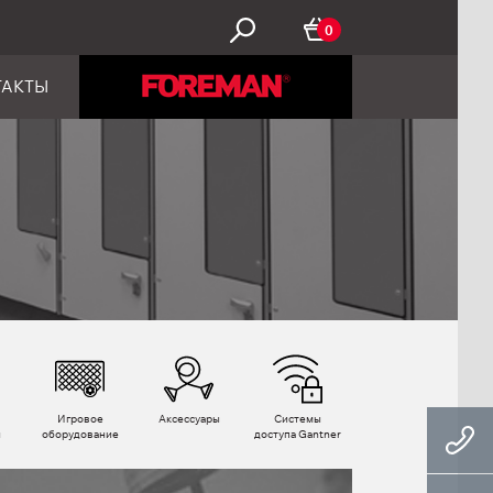
0
ТАКТЫ
Игровое
Аксессуары
Системы
ы
оборудование
доступа Gantner