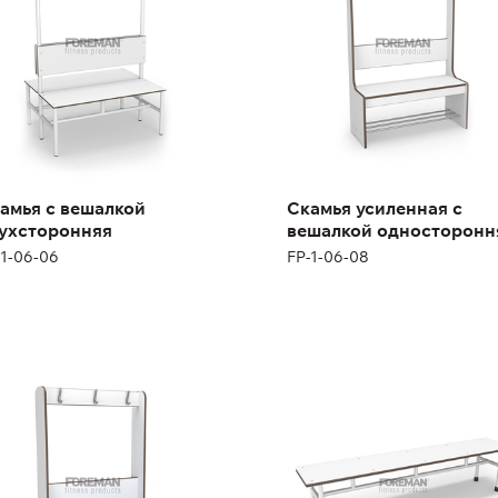
ота:
47 см (+123 см)
см
рина:
100 см
Высота:
167 см
Ширина:
104 см
амья с вешалкой
Скамья усиленная с
ухсторонняя
вешалкой односторонн
-1-06-06
FP-1-06-08
амья усиленная с
Скамья для людей с
шалкой и мягким
ограниченными
деньем
возможностями
ухсторонняя
FP-1-06-02, FP-1-06-03
1-06-12