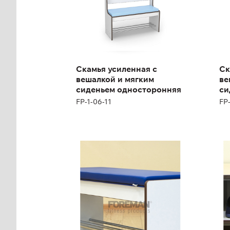
Высота:
167 см
Выс
Ширина:
104 см
Ши
Скамья усиленная с
Ск
вешалкой и мягким
ве
сиденьем односторонняя
си
FP-1-06-11
FP-
Скамья усиленная с
Ск
мягким сиденьем
яч
SB20
SB
Высота:
43 см
Ширина:
104 см