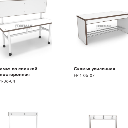
FP-1-06-07
1-06-04
ота:
86 см
рина:
100 см
Высота:
45 см
Ширина:
104 см
амья со спинкой
Скамья усиленная
носторонняя
FP-1-06-07
-1-06-04
амья с вешалкой
Скамья усиленная с
ухсторонняя
вешалкой
односторонняя
1-06-06
FP-1-06-08