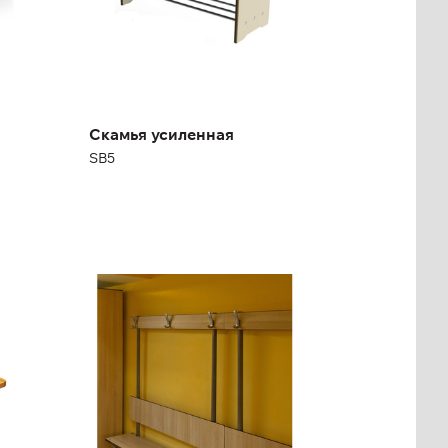
Высота:
45 см
Ширина:
104 см
Скамья усиленная
SB5
Скамья с вешалкой
односторонняя
SHB, SHB/W
Высота:
47 см (+123 см)
см
Ширина:
100 см