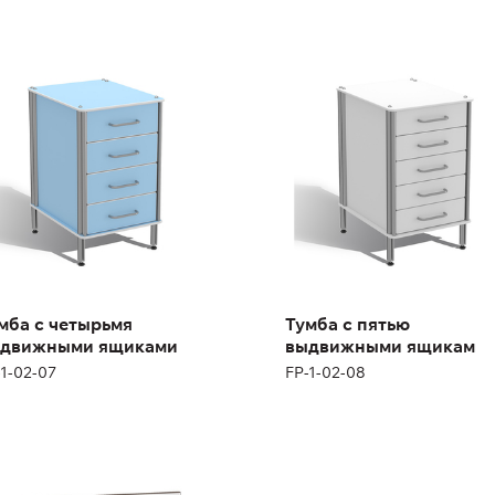
мба с четырьмя
Тумба с пятью
ыдвижными
выдвижными ящикам
иками
FP-1-02-08
1-02-07
Высота:
67 см
ота:
67 см
Ширина:
40 см
рина:
40 см
мба с четырьмя
Тумба с пятью
движными ящиками
выдвижными ящикам
-1-02-07
FP-1-02-08
амья со спинкой
Скамья усиленная
носторонняя