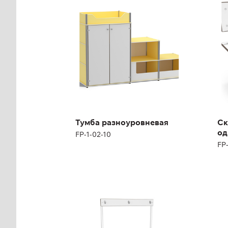
FP-1-02-10
FP-
Высота:
85 см
Выс
Ширина:
150 см
Ши
Тумба разноуровневая
Ск
од
FP-1-02-10
FP
Скамья с вешалкой
Ск
односторонняя
дв
FP-1-06-05
FP-