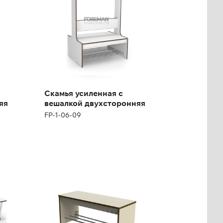
Высота:
167 см
Ширина:
104 см
Скамья усиленная с
яя
вешалкой двухсторонняя
FP-1-06-09
Скамья усиленная
SB5