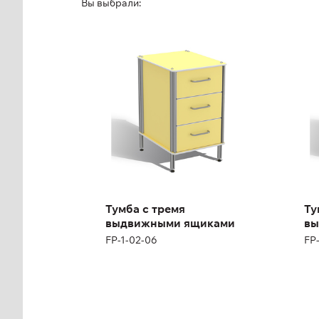
Вы выбрали:
Тумба с тремя
Ту
выдвижными
в
ящиками
ящ
FP-1-02-06
FP-
Высота:
67 см
Выс
Ширина:
40 см
Ши
Тумба с тремя
Ту
выдвижными ящиками
вы
FP-1-02-06
FP
Тумба
Ск
разноуровневая
од