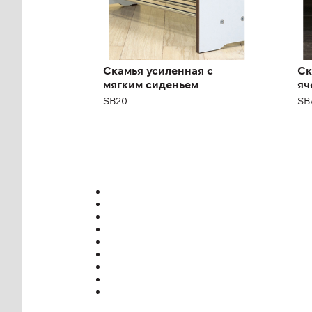
Скамья усиленная с
Ск
мягким сиденьем
яч
SB20
SB
Выс
Ши