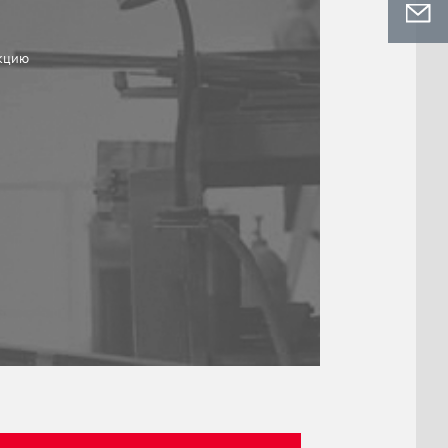
укцию