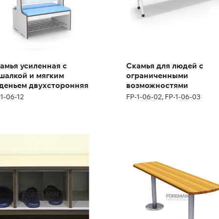
ота:
167 см
рина:
104 см
Высота:
45 см
амья усиленная с
Скамья для людей с
Ширина:
140/190 см
шалкой и мягким
ограниченными
деньем двухсторонняя
возможностями
1-06-12
FP-1-06-02, FP-1-06-03
амья усиленная с
Скамья на двух
ейками для обуви
опорах, крепление в
пол
/z
SB3, SB3/W
Высота:
46,5 см
Ширина:
123 см