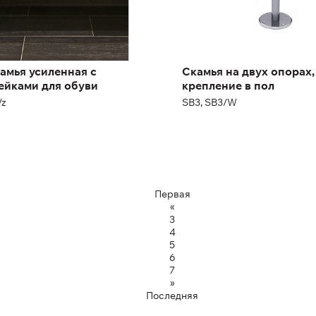
амья усиленная с
Скамья на двух опорах,
ейками для обуви
крепление в пол
/z
SB3, SB3/W
ота:
50 см
рина:
100 см
Первая
«
3
4
5
6
7
»
Последняя