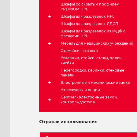
Шкафы со скрытым профилем
PREMIUM HPL
Шкафы для раздевалок HPL
Шкафы для раздевалок ЛДСП
Шкафы для раздевалок из МДФ с
фасадами HPL
Мебель для медицинских учреждений
Скамейки, вешалки
Рецепции, стойки, столы, полки,
ячейки
Перегородки, кабинки, стеновые
панели
Электронные и механические замки
Аксессуары и опции
Gantner - электронные замки,
контроль доступа
Отрасль использования