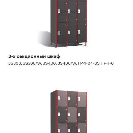
декоративная торцевая панель в цвет дверей
замок на выбор, номерок входит в стоимость замка
(определенные виды замков и номерков не включены в
стоимость изделия, могут потребоваться дополнительные
материалы для адаптации, уточняйте у менеджера)
Высота:
180 (+20) см
Ширина:
30 (40) см
3-х секционный шкаф
3S300, 3S300/W, 3S400, 3S400/W, FP-1-04-05, FP-1-0
4-х секционный шкаф
4S300, 4S300/W, 4S400, 4S400/W, FP-1-04-07, FP-1-0
Дополнительные опции
декоративная торцевая панель в цвет дверей
замок на выбор, номерок входит в стоимость замка
(определенные виды замков и номерков не включены в
стоимость изделия, могут потребоваться дополнительные