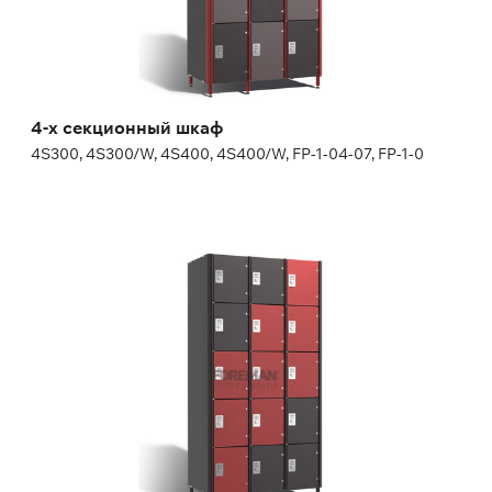
материалы для адаптации, уточняйте у менеджера)
Высота:
180 (+20) см
Ширина:
30 (40) см
4-х секционный шкаф
4S300, 4S300/W, 4S400, 4S400/W, FP-1-04-07, FP-1-0
5-ти секционный шкаф
5S300, 5S300/W, FP-1-04-09, FP-1-04-10
Дополнительные опции
декоративная торцевая панель в цвет дверей
замок на выбор, номерок входит в стоимость замка
(определенные виды замков и номерков не включены в
стоимость изделия, могут потребоваться дополнительные
материалы для адаптации, уточняйте у менеджера)
Высота:
180 (+20) см