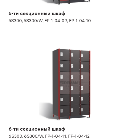
Ширина:
30 см
5-ти секционный шкаф
5S300, 5S300/W, FP-1-04-09, FP-1-04-10
6-ти секционный шкаф
6S300, 6S300/W, FP-1-04-11, FP-1-04-12
Дополнительные опции
side panel matching the door color
lock (a few models for your choice), number plate is included
in lock price
Высота:
180 (+20) см
Ширина:
30 см
6-ти секционный шкаф
6S300, 6S300/W, FP-1-04-11, FP-1-04-12