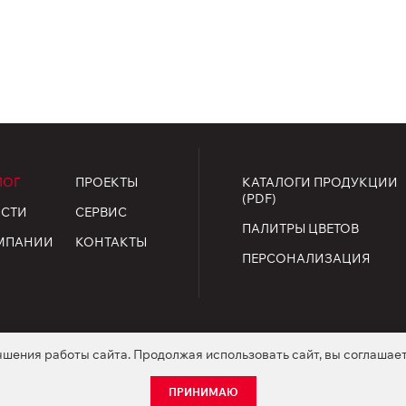
ЛОГ
ПРОЕКТЫ
КАТАЛОГИ ПРОДУКЦИИ
(PDF)
СТИ
СЕРВИС
ПАЛИТРЫ ЦВЕТОВ
МПАНИИ
КОНТАКТЫ
ПЕРСОНАЛИЗАЦИЯ
чшения работы сайта. Продолжая использовать сайт, вы соглашае
ищены.
огласие на обработку персональных данных
Положение о coo
ПРИНИМАЮ