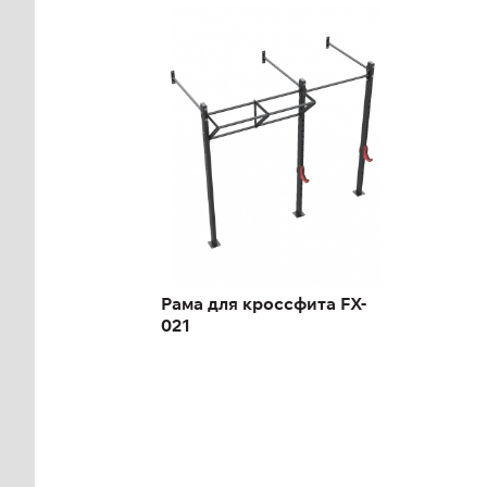
Рама для кроссфита
FX-021
Рама для кроссфита FX-
021