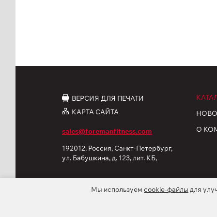
КАТА
ВЕРСИЯ ДЛЯ ПЕЧАТИ
КАРТА САЙТА
НОВО
О КО
sales@foremanfitness.com
192012, Россия, Санкт-Петербург,
ул. Бабушкина, д. 123, лит. КБ,
корп. 12
Мы используем
cookie-файлы
для улу
© 2026 ООО «ФОРМАН Продактс». Все права защ
Политика обработки персональных данных
C