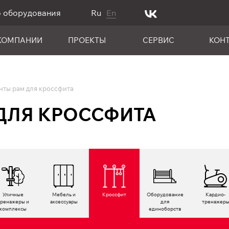
о оборудования
Ru
En
КОМПАНИИ
ПРОЕКТЫ
СЕРВИС
КОН
нты рам для кроссфита
ДЛЯ КРОССФИТА
Уличные
Мебель и
Кроссфит
Оборудование
Кардио­
тренажеры и
аксессуары
для
тренажер
комплексы
единоборств