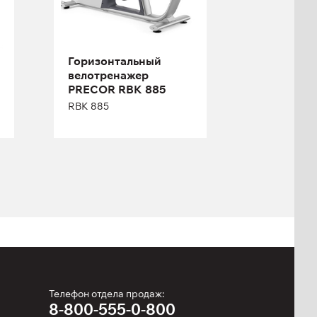
Горизонтальный
велотренажер
Длина:
170 см
PRECOR RBK 885
Высота:
127 см
RBK 885
Ширина:
58 см
Телефон отдела продаж:
8-800-555-0-800