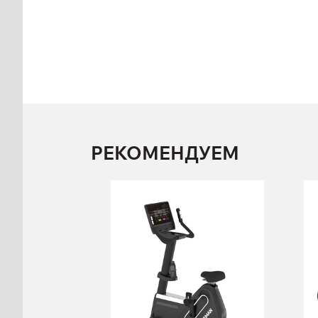
РЕКОМЕНДУЕМ
Велотренажер
вертикальный
FOREMAN PP290
PP290