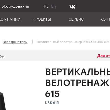
о оборудования
Ru
En
КОМПАНИИ
ПРОЕКТЫ
СЕРВИС
КОН
Велотренажеры
Вертикальный велотренажер PRECOR UBK 615
Для э
ры
ВЕРТИКАЛЬН
ВЕЛОТРЕНАЖЕ
615
UBK 615