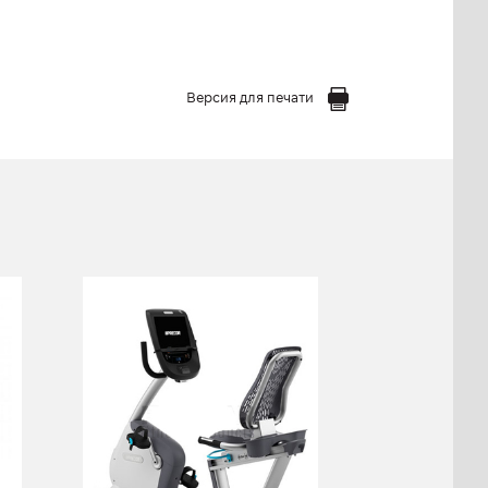
Версия для печати
Горизонтальный
велотренажер
PRECOR RBK 885
RBK 885