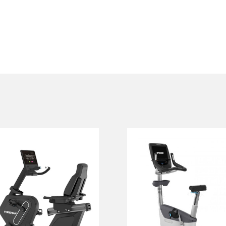
Велотренажер
Вертикальный
горизонтальный
велотренажер
FOREMAN PP390
PRECOR UBK 885
PP390
UBK 885