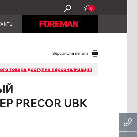
0
ТАКТЫ
Версия для печати
того товара доступна персонализация
ЫЙ
Р PRECOR UBK