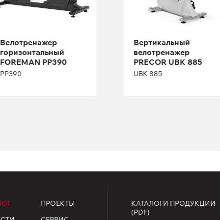
Велотренажер
Вертикальный
горизонтальный
велотренажер
Длина:
1000 см
FOREMAN PP390
PRECOR UBK 885
Высота:
145 см
PP390
UBK 885
Ширина:
53 см
ЛОГ
ПРОЕКТЫ
КАТАЛОГИ ПРОДУКЦИИ
(PDF)
СТИ
СЕРВИС