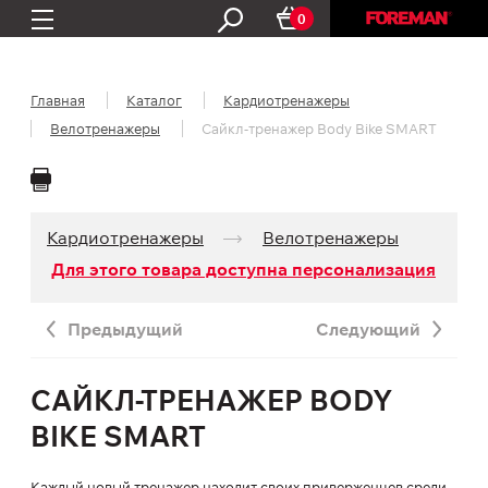
0
Главная
Каталог
Кардио­тренажеры
Велотренажеры
Сайкл-тренажер Body Bike SMART
Кардио­тренажеры
Велотренажеры
Для этого товара доступна персонализация
Предыдущий
Следующий
САЙКЛ-ТРЕНАЖЕР BODY
BIKE SMART
Каждый новый тренажер находит своих приверженцев среди