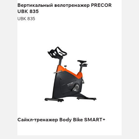
Вертикальный велотренажер PRECOR
UBK 835
UBK 835
Сайкл-тренажер Body Bike SMART+
Длина:
106 см
Высота:
99 см
Сайкл-тренажер Body Bike SMART+
Ширина:
59 см