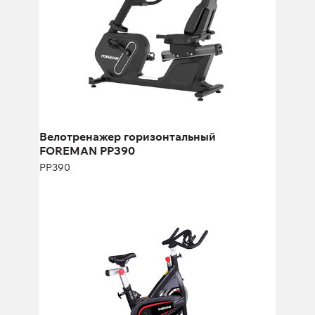
Велотренажер горизонтальный
FOREMAN PP390
PP390
Сайкл FOREMAN TurboSpin 96M
TurboSpin 96M