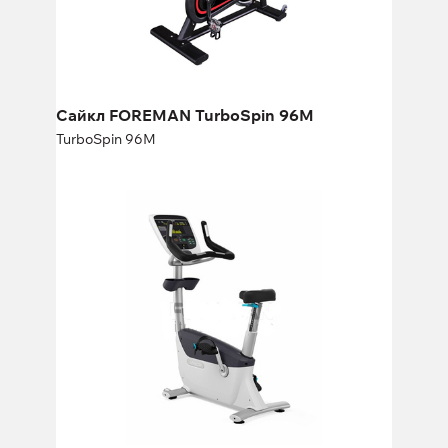
Длина:
150 см
Высота:
123 см
Ширина:
51 см
Сайкл FOREMAN TurboSpin 96M
TurboSpin 96M
Вертикальный велотренажер
PRECOR UBK 835
UBK 835
Длина:
122 см
Высота:
145 см
Ширина:
53 см