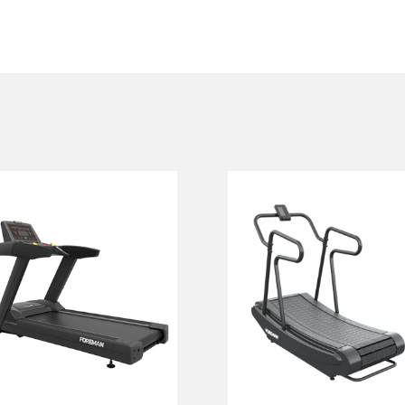
Беговая дорожка
Механическая
FOREMAN PK12
беговая дорожка
FOREMAN FY-
PK12
2399
FY-2399
Длина:
220 см
Высота:
156 см
Ширина:
92 см