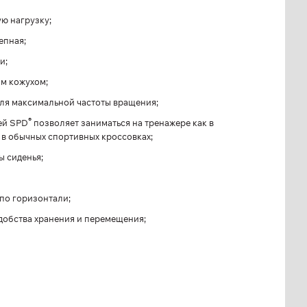
ю нагрузку;
епная;
и;
м кожухом;
ля максимальной частоты вращения;
®
ей SPD
позволяет заниматься на тренажере как в
и в обычных спортивных кроссовках;
ы сиденья;
 по горизонтали;
добства хранения и перемещения;