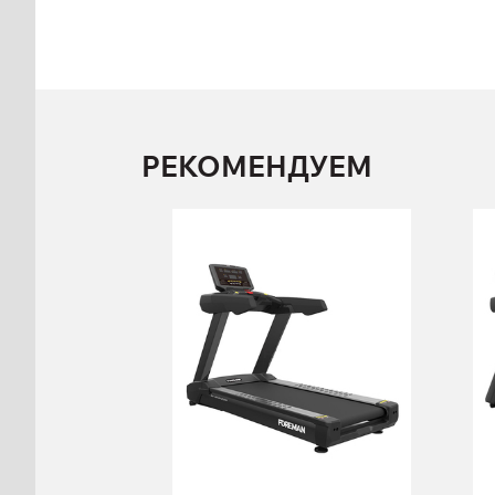
РЕКОМЕНДУЕМ
Беговая дорожка
FOREMAN 17-SF
17-SF
Длина:
220 см