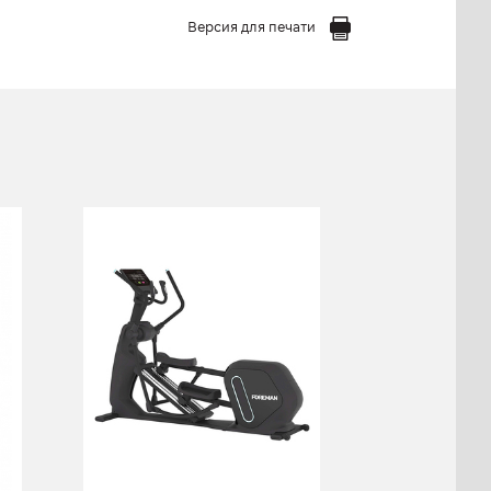
Версия для печати
Эллиптический
тренажер
FOREMAN
PP790M
PP790M
Длина:
220 см
Высота:
180 см