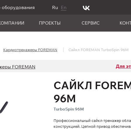
о оборудования
Ru
En
КОМПАНИИ
ПРОЕКТЫ
СЕРВИС
КОН
Кардиотренажеры FOREMAN
Сайкл FOREMAN TurboSpin 96M
Для э
ажеры FOREMAN
САЙКЛ FOREM
96M
TurboSpin 96M
Профессиональный сайкл-тренажер обла
конструкцией. Цепной привод обеспечива