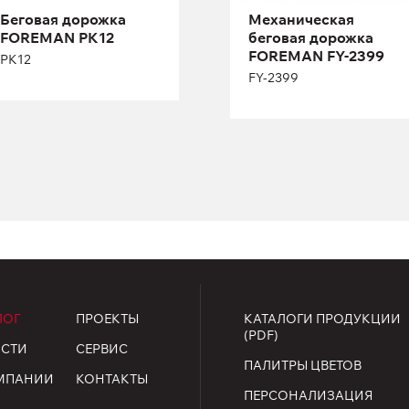
Беговая дорожка
Механическая
FOREMAN PK12
беговая дорожка
Длина:
177,7 см
FOREMAN FY-2399
PK12
Высота:
140 см
FY-2399
Ширина:
80 см
ЛОГ
ПРОЕКТЫ
КАТАЛОГИ ПРОДУКЦИИ
(PDF)
СТИ
СЕРВИС
ПАЛИТРЫ ЦВЕТОВ
МПАНИИ
КОНТАКТЫ
ПЕРСОНАЛИЗАЦИЯ