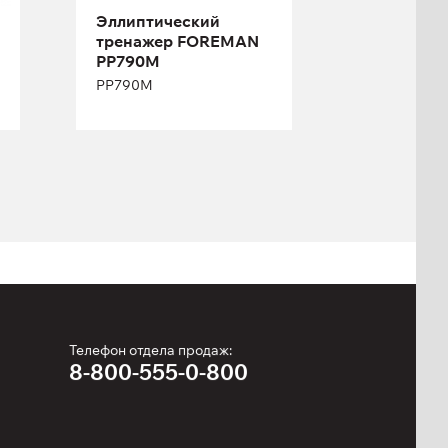
Эллиптический
Ширина:
75 см
тренажер FOREMAN
PP790M
PP790M
Телефон отдела продаж:
8-800-555-0-800