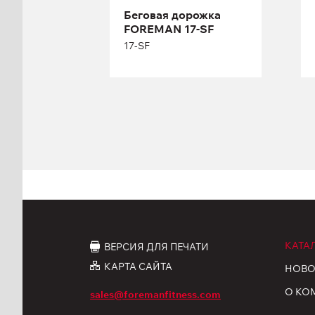
Беговая дорожка
Высота:
156 см
FOREMAN 17-SF
Ширина:
92 см
17-SF
КАТА
ВЕРСИЯ ДЛЯ ПЕЧАТИ
КАРТА САЙТА
НОВО
О КО
sales@foremanfitness.com