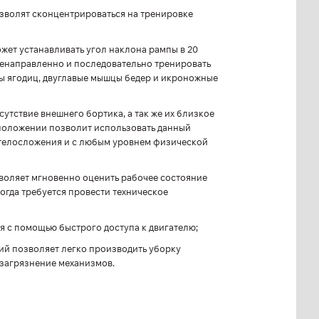
зволят сконцентрироваться на тренировке
жет устанавливать угол наклона рампы в 20
еленаправленно и последовательно тренировать
ы ягодиц, двуглавые мышцы бедер и икроножные
утствие внешнего бортика, а так же их близкое
 положении позволит использовать данный
 телосложения и с любым уровнем физической
воляет мгновенно оценить рабочее состояние
огда требуется провести техническое
 с помощью быстрого доступа к двигателю;
ий позволяет легко производить уборку
 загрязнение механизмов.