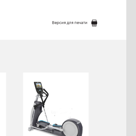
Версия для печати
Эллиптический
тренажер
PRECOR EFX 865
EFX 865