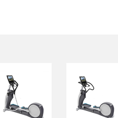
Эллиптический
Эллиптический
тренажер
тренажер
PRECOR EFX 885
PRECOR EFX 883
V2
V2
EFX 885 V2
EFX 883 V2