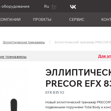
о оборудования
Ru
En
КОМПАНИИ
ПРОЕКТЫ
СЕРВИС
КОН
Эллиптические тренажеры
Эллиптический тренажер PRECOR E
Для э
ие тренажеры
ЭЛЛИПТИЧЕС
PRECOR EFX 8
EFX 835 V2
Новый эллиптический тренажер PRECOR® 
подвижными поручнями Total Body и конс