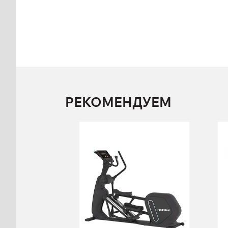
РЕКОМЕНДУЕМ
Эллиптический
тренажер
FOREMAN
PP790M
PP790M