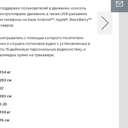
 поддержки пользователей в движении, консоль
онтроллерами движения, а также USB-разъемом
я телефоны на базе Android™, Apple®, BlackBerry™
плееров.
роигрыватель с помощью которого посетители
ики и слушать потоковое аудио с установленных в
ить 15-дюймовую персональную видеосистему, и
ьтимедиа прямо на тренажере.
154 кг
203 см
22
183 см
1-20
159 кг
76 см