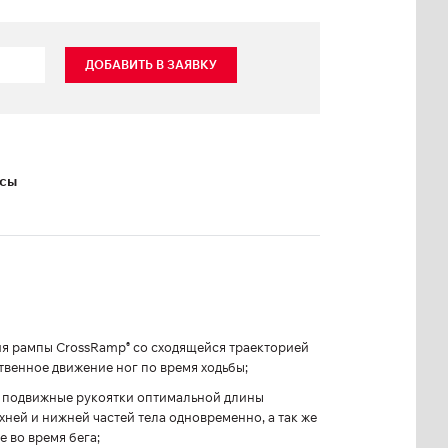
ДОБАВИТЬ В ЗАЯВКУ
ксы
ия рампы CrossRamp
со сходящейся траекторией
®
твенное движение ног по время ходьбы;
 подвижные рукоятки оптимальной длины
ней и нижней частей тела одновременно, а так же
 во время бега;