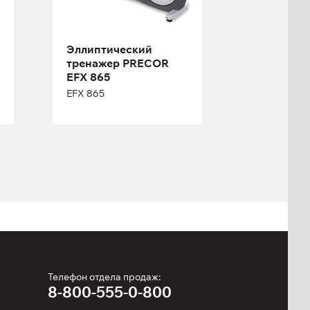
Эллиптический
тренажер PRECOR
EFX 865
Длина:
203 см
EFX 865
Высота:
183 см
Ширина:
76 см
Телефон отдела продаж:
8-800-555-0-800