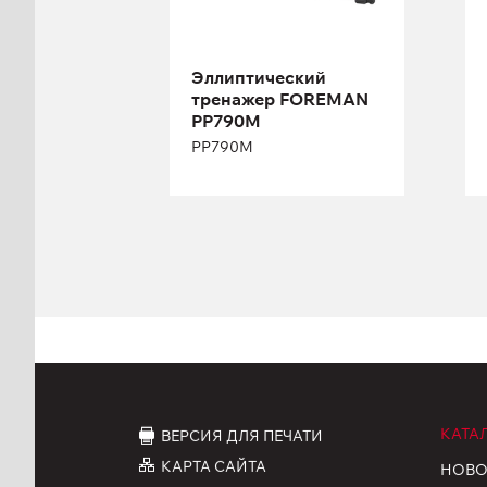
Длина:
220 см
Высота:
180 см
Эллиптический
Ширина:
75 см
тренажер FOREMAN
PP790M
PP790M
КАТА
ВЕРСИЯ ДЛЯ ПЕЧАТИ
КАРТА САЙТА
НОВО