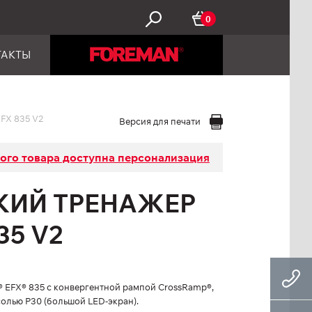
0
ТАКТЫ
FX 835 V2
Версия для печати
того товара доступна персонализация
КИЙ ТРЕНАЖЕР
35 V2
EFX® 835 с конвергентной рампой CrossRamp®,
олью P30 (большой LED-экран).