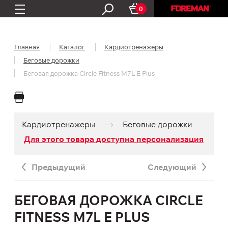
0
Главная
Каталог
Кардио­тренажеры
Беговые дорожки
Беговая дорожка Circle Fitness M7L E Plus
Кардио­тренажеры
Беговые дорожки
Для этого товара доступна персонализация
Предыдущий
Следующий
БЕГОВАЯ ДОРОЖКА CIRCLE
FITNESS M7L E PLUS