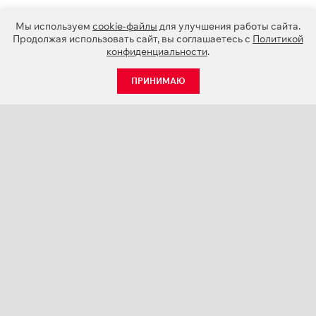
Мы используем
cookie-файлы
для улучшения работы сайта.
Продолжая использовать сайт, вы соглашаетесь с
Политикой
конфиденциальности
.
ПРИНИМАЮ
КАТАЛОГ
НОВОСТИ
О КОМПАНИИ
ПРОЕКТЫ
СЕРВИС
КОНТАКТЫ
КАТАЛОГИ ПРОДУКЦИИ (PDF)
ПАЛИТРЫ ЦВЕТОВ