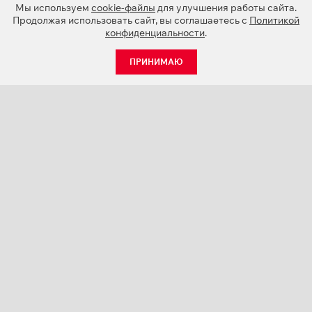
Мы используем
cookie-файлы
для улучшения работы сайта.
Продолжая использовать сайт, вы соглашаетесь с
Политикой
конфиденциальности
.
ПРИНИМАЮ
КАТАЛОГ
НОВОСТИ
О КОМПАНИИ
ПРОЕКТЫ
СЕРВИС
КОНТАКТЫ
КАТАЛОГИ ПРОДУКЦИИ (PDF)
ПАЛИТРЫ ЦВЕТОВ
ПЕРСОНАЛИЗАЦИЯ