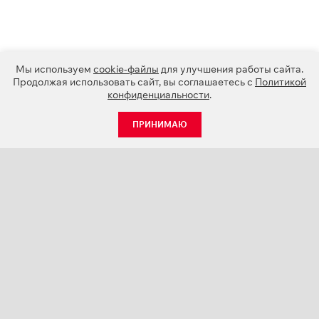
Мы используем
cookie-файлы
для улучшения работы сайта.
Продолжая использовать сайт, вы соглашаетесь с
Политикой
конфиденциальности
.
ПРИНИМАЮ
КАТАЛОГ
НОВОСТИ
О КОМПАНИИ
ПРОЕКТЫ
СЕРВИС
КОНТАКТЫ
КАТАЛОГИ ПРОДУКЦИИ (PDF)