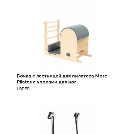
More Pilates c упорами для ног
LBPFP
Бочка с лестницей для пилатеса More
Pilates c упорами для ног
LBPFP
Стул для пилатеса More Pilates с
раздельными педалями
PCSP