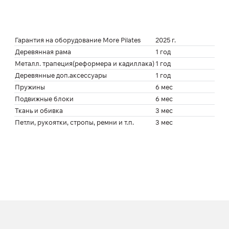
Гарантия на оборудование More Pilates
2025 г.
Деревянная рама
1 год
Металл. трапеция(реформера и кадиллака)
1 год
Деревянные доп.аксессуары
1 год
Пружины
6 мес
Подвижные блоки
6 мес
Ткань и обивка
3 мес
Петли, рукоятки, стропы, ремни и т.п.
3 мес