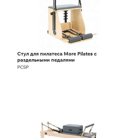
Стул для пилатеса More Pilates с
раздельными педалями
PCSP
Реформер студийный More Pilates
SWR