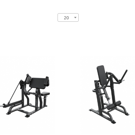
20
-206 Бицепс
FP-504 Подъём ног с
отягощением
206
FP-504
ина:
146 см
ота:
120,5 см
рина:
90 см
сса:
90 кг