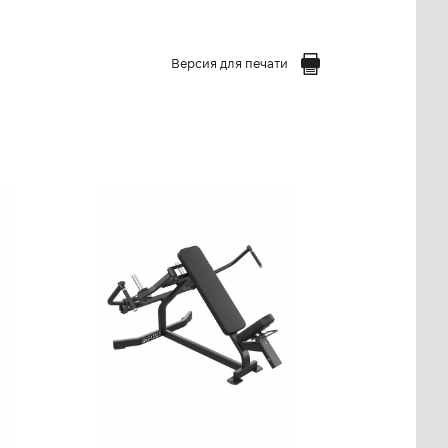
Версия для печати
FP-409 Сведение рук
перед собой на
среднюю часть груди
FP-409