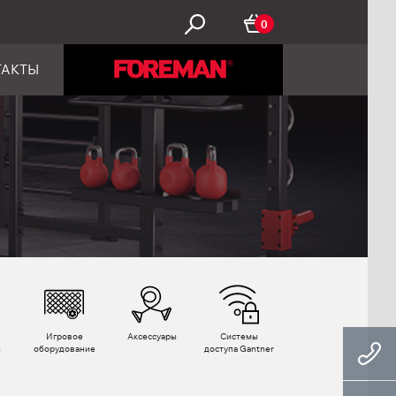
0
ТАКТЫ
Игровое
Аксессуары
Системы
ы
оборудование
доступа Gantner