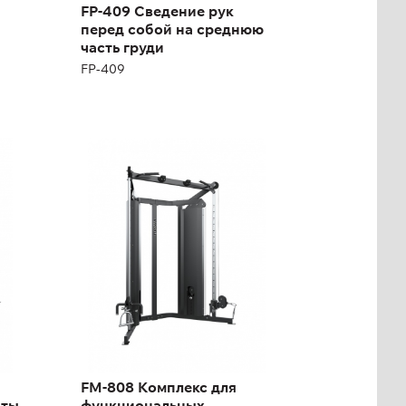
FP-409 Сведение рук
перед собой на среднюю
часть груди
FP-409
FM-808 Комплекс для
функциональных
тренировок
FM-808
Длина:
190 см
Высота:
226 см
Ширина:
104 см
FM-808 Комплекс для
Масса плит:
68+68 кг
оты
функциональных