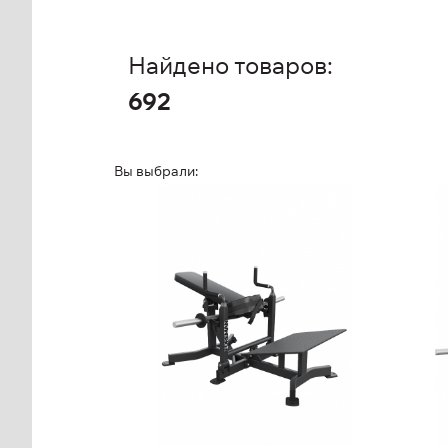
Найдено товаров:
692
Вы выбрали:
Ягодичный мостик
FP
FP-124
FP-
Дл
Выс
Длина:
173 см
Ши
Высота:
92 см
Ма
Ширина:
143 см