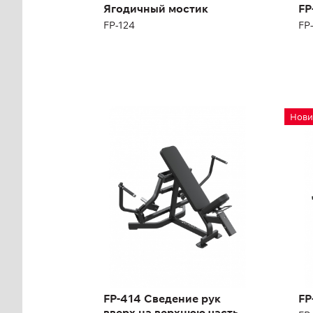
Масса:
95 кг
Ягодичный мостик
FP
FP-124
FP
FP-414 Сведение рук
FP
Нови
вверх на верхнюю
FP-
часть груди
FP-414
Дл
Выс
Ши
Ма
FP-414 Сведение рук
FP
вверх на верхнюю часть