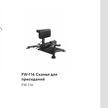
FW-116 Скамья для
приседаний
FW-116
Длина:
107 см
Высота:
39-54 см
Ширина:
63 см
FW-116 Скамья для
приседаний
FW-116