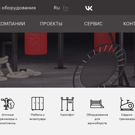
о оборудования
Ru
En
КОМПАНИИ
ПРОЕКТЫ
СЕРВИС
КОН
Уличные
Мебель и
Кроссфит
Оборудование
Кардио­
тренажеры и
аксессуары
для
тренажер
комплексы
единоборств