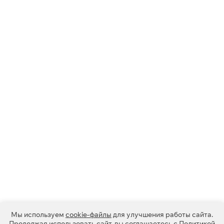
Мы используем
cookie-файлы
для улучшения работы сайта.
Продолжая использовать сайт, вы соглашаетесь с
Политикой