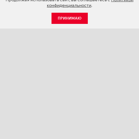
конфиденциальности
.
ПРИНИМАЮ
КАТАЛОГ
НОВОСТИ
О КОМПАНИИ
ПРОЕКТЫ
СЕРВИС
КОНТАКТЫ
КАТАЛОГИ ПРОДУКЦИИ (PDF)
ПАЛИТРЫ ЦВЕТОВ
ПЕРСОНАЛИЗАЦИЯ