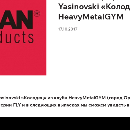
Yasinovski «Колод
HeavyMetalGYM
17.10.2017
sinovski «Колодец» из клуба HeavyMetalGYM (город Ор
серии FLY и в следующих выпусках мы сможем увидеть в