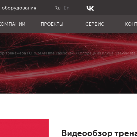
о оборудования
Ru
En
КОМПАНИИ
ПРОЕКТЫ
СЕРВИС
КОН
ор тренажера FOREMAN line Yasinovski «Колодец» из клуба HeavyMet
Видеообзор трен