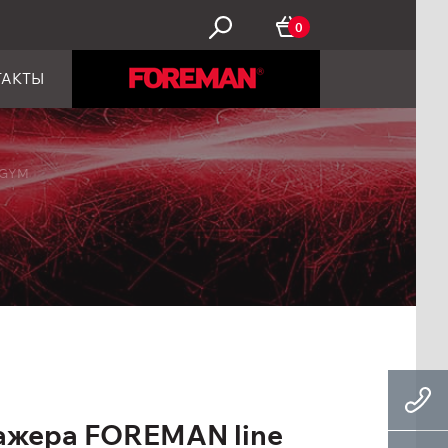
0
ТАКТЫ
alGYM
ажера FOREMAN line