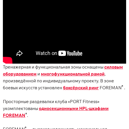
Тренажерная и функциональная зоны оснащены
силовым
оборудованием
и
многофункциональной рамой
,
произведённой по индивидуальному проекту. В зоне
®
боевых искусств установлен
боксёрский ринг
FOREMAN
.
Просторные раздевалки клуба «PORT Fitness»
укомплектованы
односекционными HPL-шкафами
®
FOREMAN
.
®