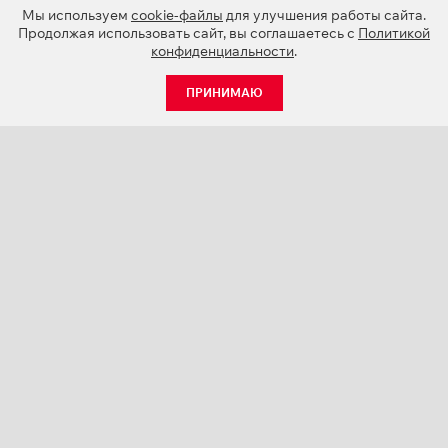
Мы используем
cookie-файлы
для улучшения работы сайта.
Продолжая использовать сайт, вы соглашаетесь с
Политикой
конфиденциальности
.
ПРИНИМАЮ
КАТАЛОГ
НОВОСТИ
О КОМПАНИИ
ПРОЕКТЫ
СЕРВИС
КОНТАКТЫ
КАТАЛОГИ ПРОДУКЦИИ (PDF)
ПАЛИТРЫ ЦВЕТОВ
ПЕРСОНАЛИЗАЦИЯ