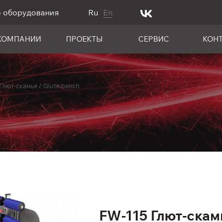
о оборудования
Ru
En
КОМПАНИИ
ПРОЕКТЫ
СЕРВИС
КОН
Глют-скамья / Glute bench
FW-115 Глют-скамь