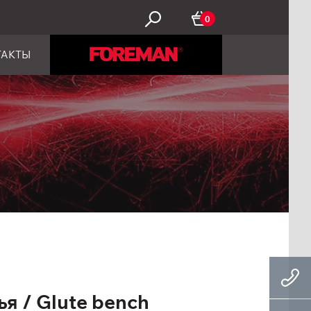
0
ТАКТЫ
я / Glute bench