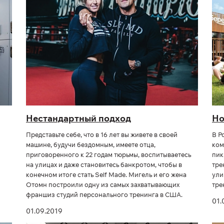
Нестандартный подход
Но
Представьте себе, что в 16 лет вы живете в своей
В Р
машине, будучи бездомным, имеете отца,
ком
приговоренного к 22 годам тюрьмы, воспитываетесь
пик
на улицах и даже становитесь банкротом, чтобы в
тре
конечном итоге стать Self Made. Мигель и его жена
ули
Отомн построили одну из самых захватывающих
тре
франшиз студий персонального тренинга в США.
01.
01.09.2019