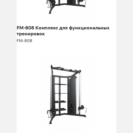
Высота:
226 см
Ширина:
104 см
Масса плит:
68+68 кг
Кол-во плит:
15+15
FM-808 Комплекс для функциональных
тренировок
FM-808
FM-808.1 Комплекс для
функциональных тренировок
FM-808.1
Длина:
192 см
Высота:
226 см
Ширина:
108 см