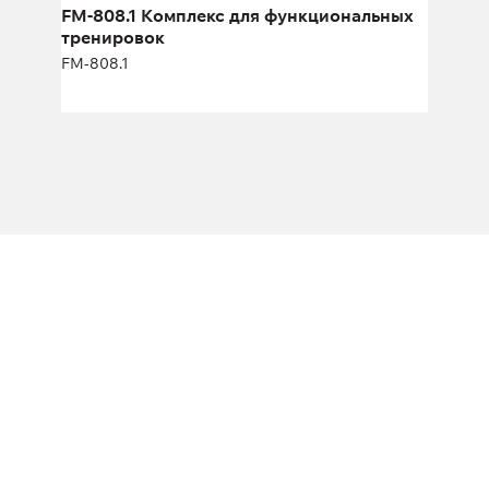
Масса плит:
68+68 кг
FM-808.1 Комплекс для функциональных
тренировок
Кол-во плит:
15+15
FM-808.1