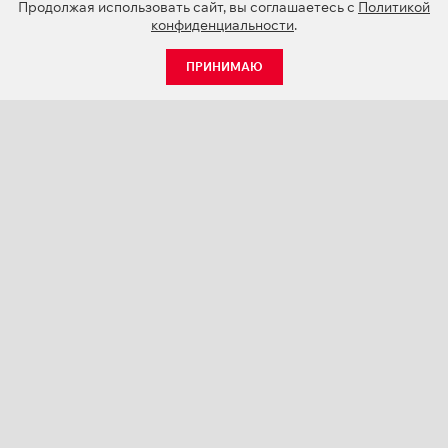
Продолжая использовать сайт, вы соглашаетесь с
Политикой
конфиденциальности
.
ПРИНИМАЮ
КАТАЛОГ
НОВОСТИ
О КОМПАНИИ
ПРОЕКТЫ
СЕРВИС
КОНТАКТЫ
КАТАЛОГИ ПРОДУКЦИИ (PDF)
ПАЛИТРЫ ЦВЕТОВ
ПЕРСОНАЛИЗАЦИЯ