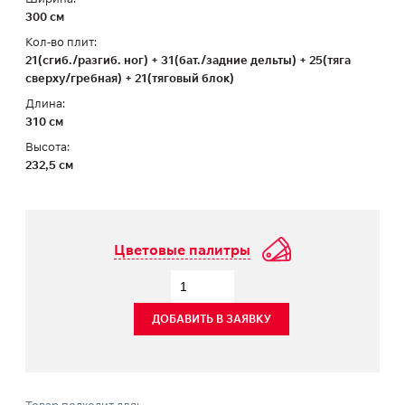
300 см
Кол-во плит:
21(сгиб./разгиб. ног) + 31(бат./задние дельты) + 25(тяга
сверху/гребная) + 21(тяговый блок)
Длина:
310 см
Высота:
232,5 см
Цветовые палитры
ДОБАВИТЬ В ЗАЯВКУ
Товар подходит для: