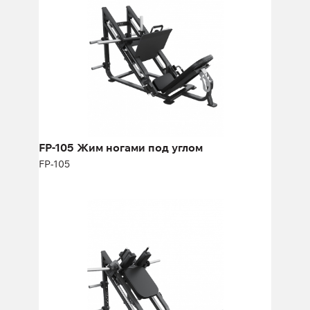
Длина:
196 см
Высота:
133 см
Ширина:
173 см
FP-105 Жим ногами под углом
FP-105
FP-106.35 Гак-машина
FP-106.35