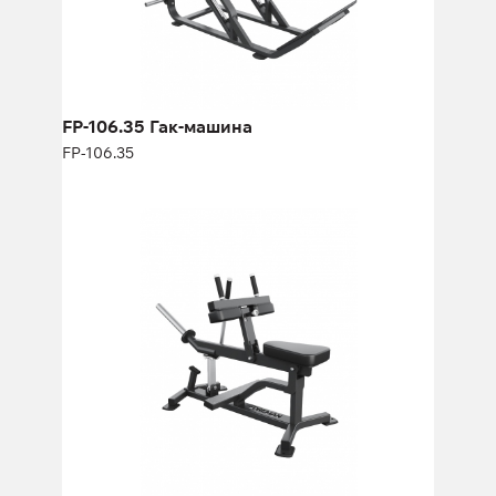
Длина:
210 см
Высота:
116 см
Ширина:
172 см
FP-106.35 Гак-машина
FP-106.35
FP-111 Икроножные сидя
FP-111
Длина:
138 см
Высота:
58 см
Ширина:
78 см