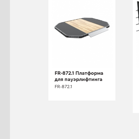
пауэрлифтинга
FR-872.1
FR-872.1 Платформа
Длина:
223 см
для пауэрлифтинга
Высота:
8,5 см
FR-872.1
Ширина:
249 см