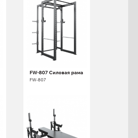
FW-807
Длина:
143,4 см
Высота:
239,2 см
Ширина:
171,4 см
FW-807 Силовая рама
FW-807
FD-410.1
Соревновательная
паралимпийская
скамья для жима
лежа
FD-410.1