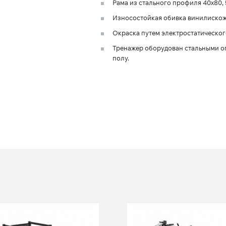
Рама из стального профиля 40х80, 
Износостойкая обивка винилискож
Окраска путем электростатическог
Тренажер оборудован стальными о
полу.
FW-827
FM-838 Силовая
Многофункциональная
рама