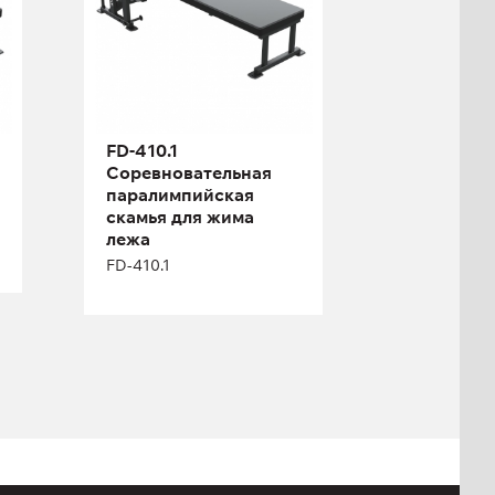
FD-410.1
Соревновательная
паралимпийская
скамья для жима
лежа
FD-410.1