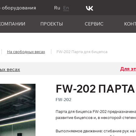
о оборудования
Ru
En
КОМПАНИИ
ПРОЕКТЫ
СЕРВИС
КОН
На свободных весах
FW-202 Парта для бицепса
Для э
ых весах
FW-202 ПАРТ
FW-202
Парта для бицепса FW-202 предназначен
развитие бицепсов и, в некоторой степен
Выполняемое движение: сгибание рук на 