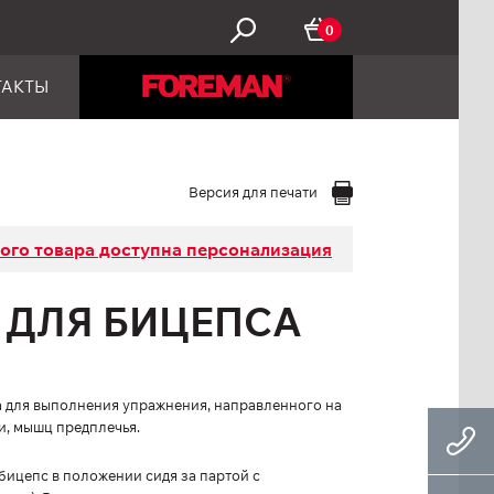
0
ТАКТЫ
Версия для печати
того товара доступна персонализация
А ДЛЯ БИЦЕПСА
а для выполнения упражнения, направленного на
и, мышц предплечья.
бицепс в положении сидя за партой с