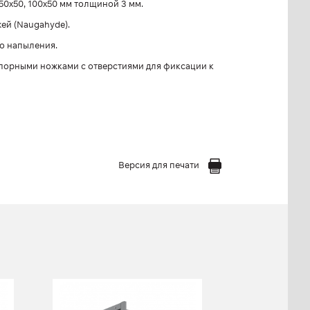
50х50, 100х50 мм толщиной 3 мм.
ей (Naugahyde).
о напыления.
порными ножками с отверстиями для фиксации к
Версия для печати
FW-807 Силовая
рама