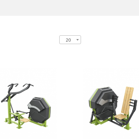
20
-15 Тяга сверху
FC-16 Жим от груди
сидя
15
FC-16
ина:
212,2 см
ота:
188,1 см
Длина:
145,9 см