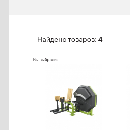
Найдено товаров:
4
Вы выбрали:
FC-13 Разведение ног
FC
FC-13
FC-
Дл
Выс