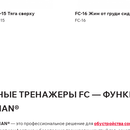
рина:
179 см
Высота:
134 см
сса:
403 кг
Ширина:
127 см
-15 Тяга сверху
FC-16 Жим от груди сид
-15
FC-16
НЫЕ ТРЕНАЖЕРЫ FC — ФУН
MAN®
MAN®
— это профессиональное решение для
обустройства с