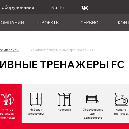
о оборудования
Ru
En
КОМПАНИИ
ПРОЕКТЫ
СЕРВИС
КОН
 комплексы
Уличные спортивные тренажеры FC
ИВНЫЕ ТРЕНАЖЕРЫ FC
Уличные
Мебель и
Кроссфит
Оборудование
Кардио­
тренажеры и
аксессуары
для
тренажер
комплексы
единоборств