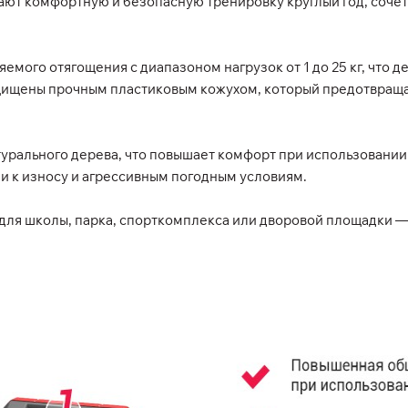
ют комфортную и безопасную тренировку круглый год, сочет
мого отягощения с диапазоном нагрузок от 1 до 25 кг, что 
щищены прочным пластиковым кожухом, который предотвращае
урального дерева, что повышает комфорт при использовании
и к износу и агрессивным погодным условиям.
для школы, парка, спорткомплекса или дворовой площадки —