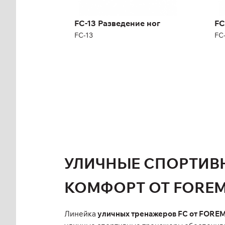
Ши
Длина:
165,8 см
Ма
Высота:
127,6 см
FC-13 Разведение ног
FC
Ширина:
159,4 см
FC-13
FC
Масса:
255 кг
УЛИЧНЫЕ СПОРТИВ
КОМФОРТ ОТ FORE
Линейка
уличных тренажеров FC от FORE