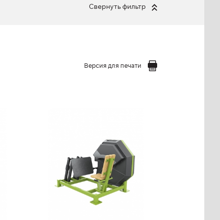
Свернуть фильтр
Версия для печати
FC-20 Жим ногами
FC-20
Длина:
180,2 см