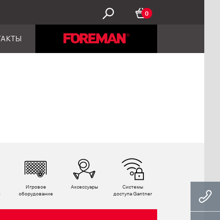
0
ТАКТЫ
Игровое
Аксессуары
Системы
ы
оборудование
доступа Gantner