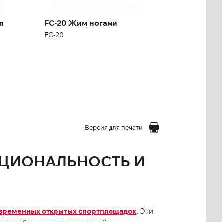
Высота:
127,6 см
Ширина:
129,4 см
я
FC-20 Жим ногами
Масса:
395 кг
FC-20
Версия для печати
КЦИОНАЛЬНОСТЬ И
овременных открытых спортплощадок
. Эти