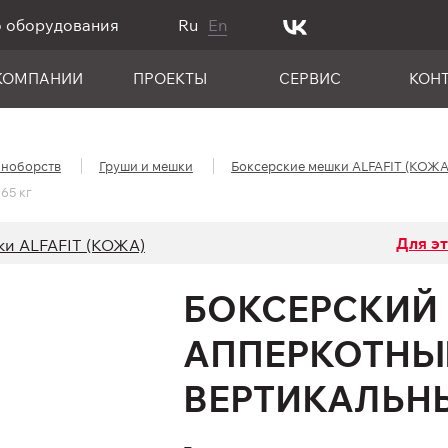
о оборудования
Ru
En
КОМПАНИИ
ПРОЕКТЫ
СЕРВИС
КОН
иноборств
Груши и мешки
Боксерские мешки ALFAFIT (КОЖА
65 кг
Для э
ки ALFAFIT (КОЖА)
БОКСЕРСКИЙ
АППЕРКОТНЫ
ВЕРТИКАЛЬНЫ