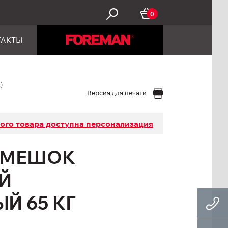
0
ТАКТЫ
)
Версия для печати
того товара доступна персонализация
 МЕШОК
Й
Й 65 КГ