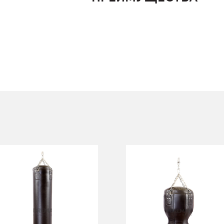
Боксерский
Боксерский
мешок Цилиндр
мешок Силуэт 50
65 кг
кг