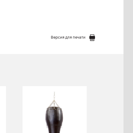
Версия для печати
Боксерский
мешок Конус 65
кг