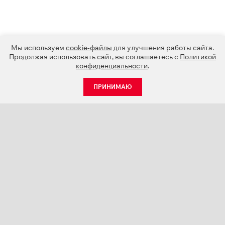
Мы используем
cookie-файлы
для улучшения работы сайта.
Продолжая использовать сайт, вы соглашаетесь с
Политикой
конфиденциальности
.
ПРИНИМАЮ
КАТАЛОГ
НОВОСТИ
О КОМПАНИИ
ПРОЕКТЫ
СЕРВИС
КОНТАКТЫ
КАТАЛОГИ ПРОДУКЦИИ (PDF)