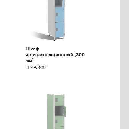
Высота:
180 (+12) см
Ширина:
30 см
Шкаф
четырехсекционный (300
мм)
FP-1-04-07
Шкаф
шестисекционный
(300 мм)
FP-1-04-09
Высота:
180 (+12) см