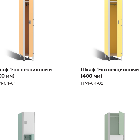
1-04-01
FP-1-04-02
ота:
180 (+12) см
Высота:
180 (+12) см
рина:
30 см
Ширина:
40 см
аф 1-но секционный
Шкаф 1-но секционный
00 мм)
(400 мм)
-1-04-01
FP-1-04-02
каф
Шкаф
ехсекционный (300
трехсекционный (400
)
мм)
1-04-05
FP-1-04-06