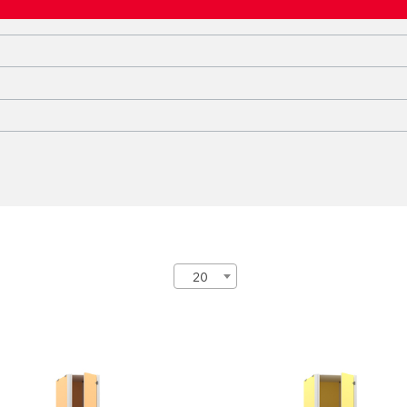
20
аф 1-но
Шкаф 1-но
кционный (300 мм)
секционный (400 мм)