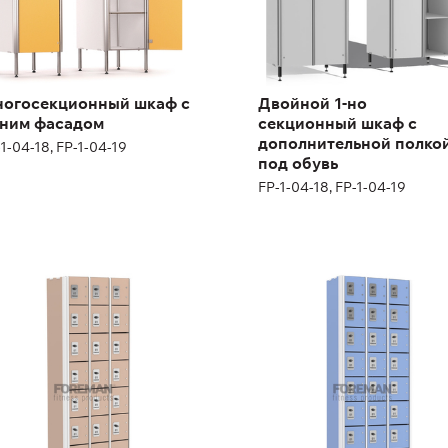
огосекционный шкаф с
Двойной 1-но
ним фасадом
секционный шкаф с
дополнительной полко
1-04-18, FP-1-04-19
под обувь
FP-1-04-18, FP-1-04-19
ендный шкаф
Арендный шкаф
сьмисекционный
девятисекционный
1-04-20
FP-1-04-22
ота:
180 (+12) см
Высота:
180 (+12) см
рина:
200 см
Ширина:
200 см