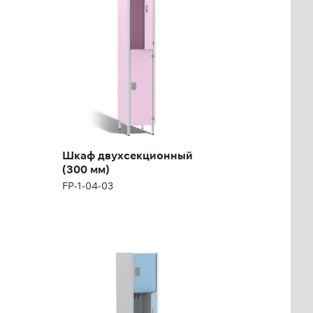
FP-1-04-03
Высота:
180 (+12) см
Ширина:
30 см
Шкаф двухсекционный
(300 мм)
FP-1-04-03
Шкаф
четырехсекционный
(300 мм)
FP-1-04-07