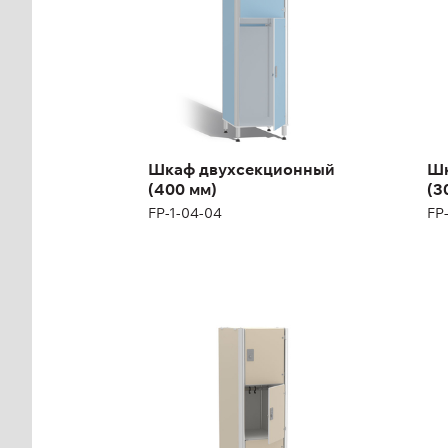
Высота:
180 (+12) см
Выс
Ширина:
40 см
Ши
Шкаф двухсекционный
Шк
(400 мм)
(3
FP-1-04-04
FP
Шкаф
Ш
четырехсекционный
пя
(400 мм)
мм
FP-1-04-08
FP-
Высота:
180 (+12) см
Выс