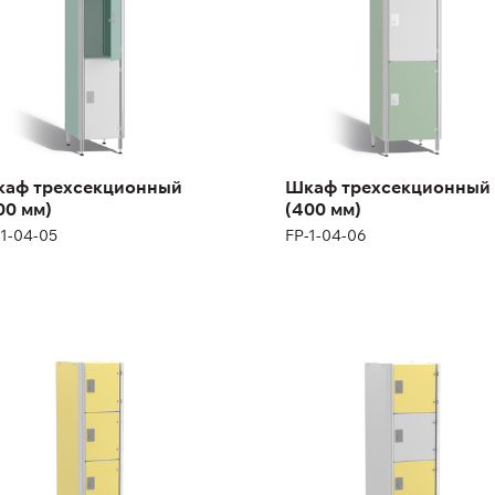
ота:
180 (+12) см
Высота:
180 (+12) см
рина:
30 см
Ширина:
40 см
аф трехсекционный
Шкаф трехсекционный
00 мм)
(400 мм)
-1-04-05
FP-1-04-06
каф
Шкаф
тисекционный (300
пятисекционный
)
(400 мм)
1-04-09
FP-1-04-09
ота:
180 (+12) см
Высота:
180 (+12) см