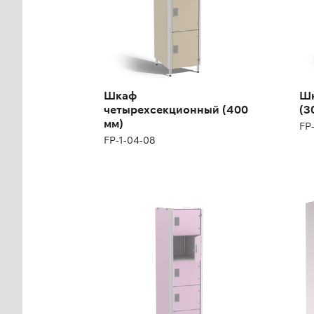
Ширина:
40 см
Ши
Шкаф
Шк
четырехсекционный (400
(3
мм)
FP
FP-1-04-08
Шкаф
Мн
шестисекционный
шк
(400 мм)
фа
FP-1-04-12
FP-
Высота:
180 (+12) см
Выс
Ширина:
40 см
Ши