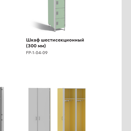
Ширина:
30 см
Шкаф шестисекционный
(300 мм)
FP-1-04-09
Двойной 1-но
секционный шкаф с
дополнительной
полкой под обувь
(800 мм)
FP-1-04-18, FP-1-04-19
Высота:
200 см