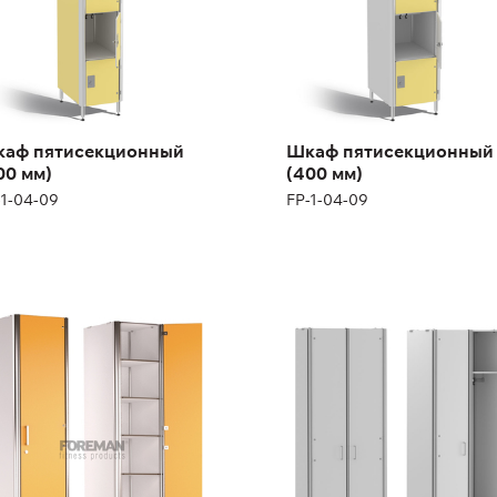
рина:
30 см
Ширина:
40 см
аф пятисекционный
Шкаф пятисекционный
00 мм)
(400 мм)
-1-04-09
FP-1-04-09
огосекционный
Двойной 1-но
аф с одним
секционный шкаф с
садом
дополнительной
полкой под обувь
1-04-18, FP-1-04-19
FP-1-04-18, FP-1-04-19
ота:
200 см
Высота:
200 см
рина:
40 см
Ширина:
60 см