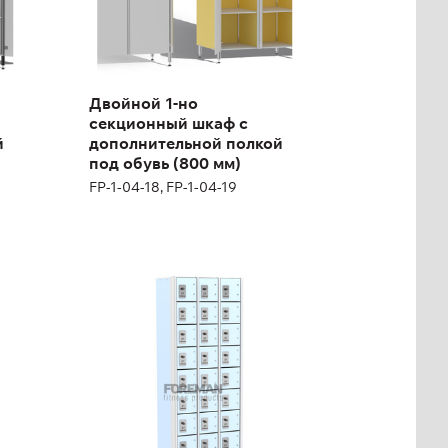
Ширина:
80 см
Двойной 1-но
секционный шкаф с
й
дополнительной полкой
под обувь (800 мм)
FP-1-04-18, FP-1-04-19
Арендный шкаф
десятисекционный
FP-1-04-23
Высота:
180 (+12) см
Ширина:
200 см