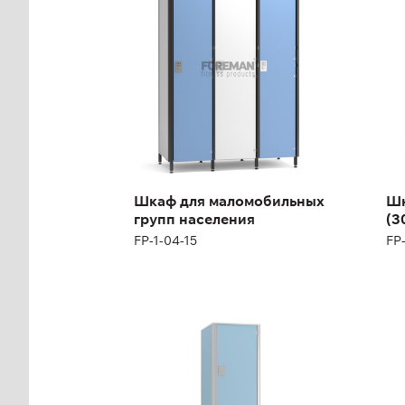
FP-
FP-1-04-15
Выс
Ши
Шкаф для маломобильных
Шк
групп населения
(3
FP-1-04-15
FP
Высота:
170 см
Ширина:
40 см
Шкаф
Ш
двухсекционный
тр
(400 мм)
мм
FP-1-04-04
FP-