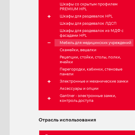
Шкафы со скрытым профилем
PREMIUM HPL
Шкафы для раздевалок HPL
Шкафы для раздевалок ЛДСП
Шкафы для раздевалок из МДФ с
фасадами HPL
Мебель для медицинских учреждений
Скамейки, вешалки
Рецепции, стойки, столы, полки,
ячейки
Перегородки, кабинки, стеновые
панели
Электронные и механические замки
Аксессуары и опции
Gantner - электронные замки,
контроль доступа
Отрасль использования