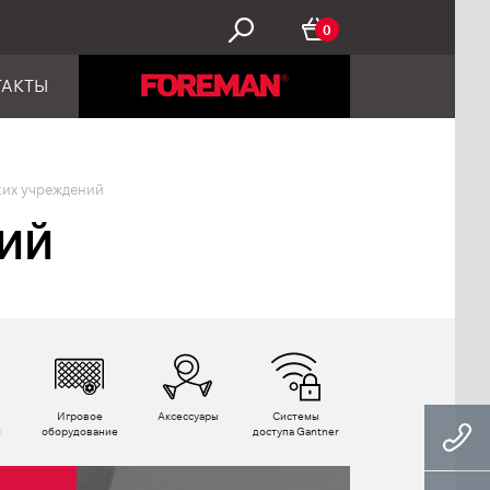
0
ТАКТЫ
их учреждений
ИЙ
Игровое
Аксессуары
Системы
ы
оборудование
доступа Gantner