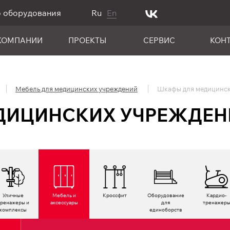
о оборудования
Ru
En
КОМПАНИИ
ПРОЕКТЫ
СЕРВИС
КОН
Мебель для медицинских учреждений
Шкафы для медицинск
ДИЦИНСКИХ УЧРЕЖДЕН
Уличные
Мебель и
Кроссфит
Оборудование
Кардио­
тренажеры и
аксессуары
для
тренажер
комплексы
единоборств