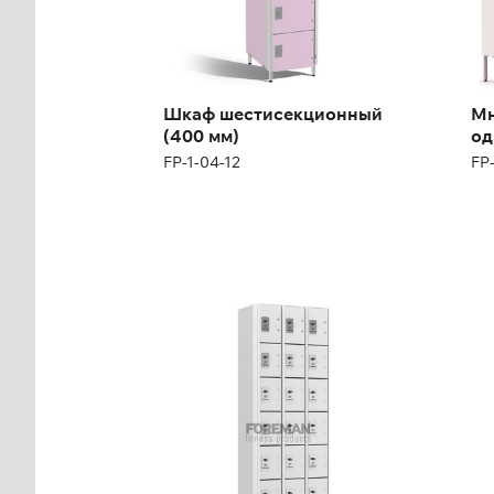
Шкаф шестисекционный
Мн
(400 мм)
од
FP-1-04-12
FP-
Арендный шкаф
Ар
семисекционный
во
FP-1-04-20
FP-
Высота:
180 (+12) см
Выс
Ширина:
200 см
Ши