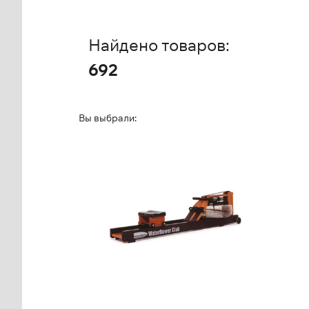
Найдено товаров:
692
Вы выбрали:
Гребной тренажер
Ст
WATERROWER Club
FM
Club
Дл
Выс
Ши