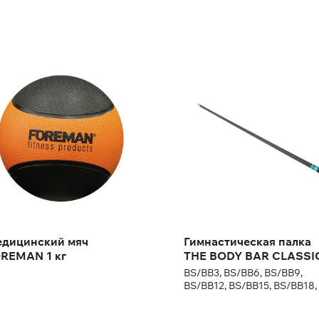
дицинский мяч
Гимнастическая
REMAN 1 кг
палка THE BODY BAR
CLASSIC
BS/BB3, BS/BB6, BS/BB9,
BS/BB12, BS/BB15, BS/BB18,
Длина:
122 см
Масса:
10,7 кг 8 кг 6
кг 5 кг 1,35 кг
кг 4 кг
сса:
1 кг
дицинский мяч
Гимнастическая палка
REMAN 1 кг
THE BODY BAR CLASSI
BS/BB3, BS/BB6, BS/BB9,
BS/BB12, BS/BB15, BS/BB18,