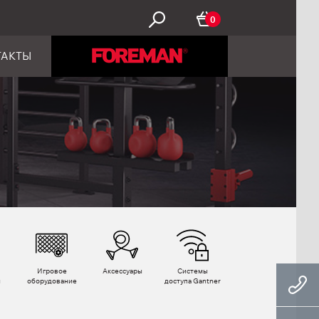
0
ТАКТЫ
Игровое
Аксессуары
Системы
ы
оборудование
доступа Gantner