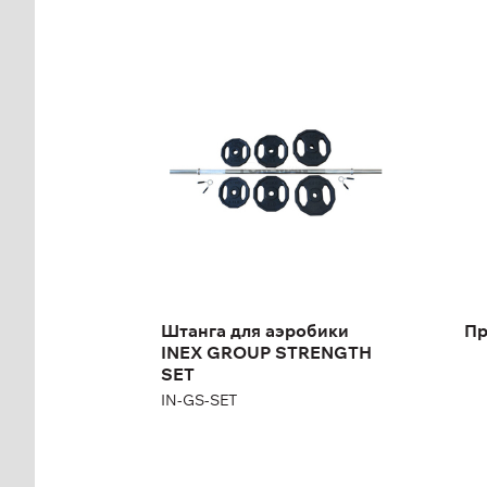
Штанга для аэробики
Пр
INEX GROUP
STRENGTH SET
IN-GS-SET
Штанга для аэробики
Пр
INEX GROUP STRENGTH
SET
IN-GS-SET