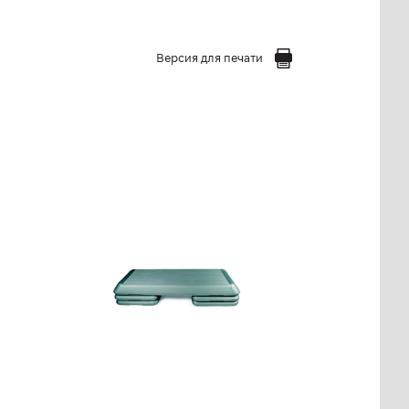
Версия для печати
Стeп-плaтфopмa без
резинового покрытия
ZH/OCSWC
Длина:
108 см
Высота:
15 см 10 см 20
см
0
Ширина:
41 см