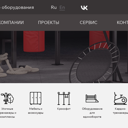
о оборудования
Ru
En
КОМПАНИИ
ПРОЕКТЫ
СЕРВИС
КОН
Уличные
Мебель и
Кроссфит
Оборудование
Кардио­
тренажеры и
аксессуары
для
тренажер
комплексы
единоборств