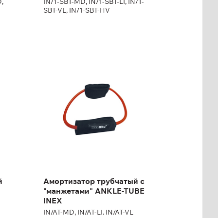
D,
IN/1-SBT-MD, IN/1-SBT-LI, IN/1-
SBT-VL, IN/1-SBT-HV
Амортизатор
трубчатый с
"манжетами" ANKLE-
TUBE INEX
0-
IN/AT-MD, IN/AT-LI. IN/AT-VL
й
Амортизатор трубчатый с
"манжетами" ANKLE-TUBE
INEX
IN/AT-MD, IN/AT-LI. IN/AT-VL