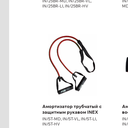
IN/25BR-MD, IN/25BR-VL,
IN
IN/25BR-LI, IN/25BR-HV
M
Амортизатор
Ам
трубчатый с
тр
защитным рукавом
во
INEX
IN/
SBT
IN/ST-MD, IN/ST-VL, IN/ST-LI,
IN/ST-HV
Амортизатор трубчатый с
Ам
защитным рукавом INEX
во
IN/ST-MD, IN/ST-VL, IN/ST-LI,
IN
IN/ST-HV
IN/