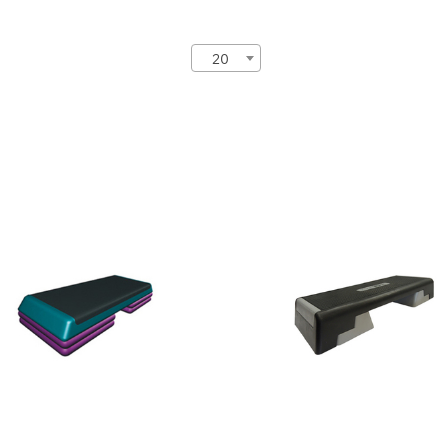
20
еп-платформа
Cтеп-платформа INEX
AEROBIC STEP
/OCS
ZH/AS
ина:
108 см
Длина:
98 см
ота:
15 см 20 см 10
Высота:
25 см 15 см 2
см
см
рина:
41 см